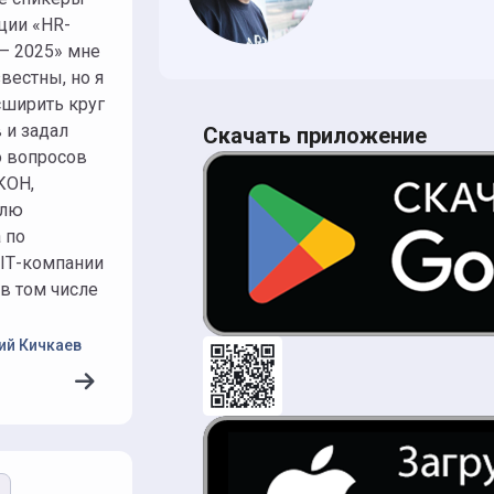
принеси»
ции «HR-
шн-
— 2025» мне
ьтантов
вестны, но я
ширить круг
 и задал
Скачать приложение
о вопросов
КОН,
елю
 по
IТ-компании
в том числе
ий Кичкаев
ю