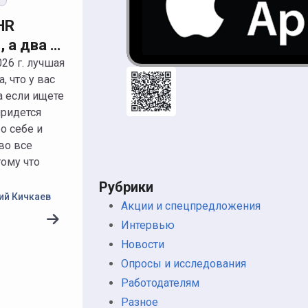
HR
, а два —
: Лера и
а, что у вас
 своем
а если ищете
те,
ридется
х и
о себе и
 работы в
 во все
оду
тому что
Рубрики
ий Кичкаев
Акции и спецпредложения
Интервью
Новости
Опросы и исследования
Работодателям
Разное