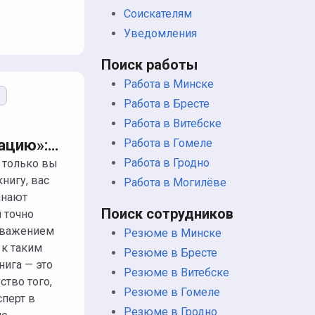
Соискателям
Уведомления
Поиск работы
Работа в Минске
ю
Работа в Бресте
Работа в Витебске
ацию»:
Работа в Гомеле
ики,
Работа в Гродно
нигу, вас
е
Работа в Могилёве
инают
ение и
Поиск сотрудников
я точно
работы
уважением
Резюме в Минске
ают
 к таким
Резюме в Бресте
м менять
нига — это
Резюме в Витебске
ство того,
Резюме в Гомеле
сперт в
лей
Резюме в Гродно