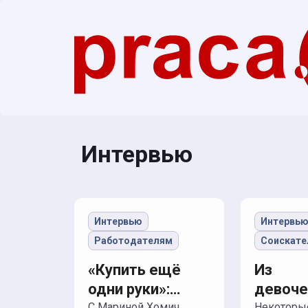
Интервью
Интервью
Интервь
Работодателям
Соискат
«Купить ещё
Из
одни руки»:
девоче
С Мариной Хомич,
Некоторые спикеры