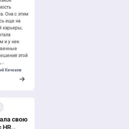
 такое
мость
в. Она с этим
сь еще на
й карьеры,
отала
м и у нее
твенные
решения этой
,…
ий Кичкаев
ю
зала свою
с HR