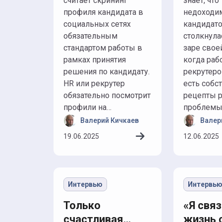
считает скрининг
знает, что
профиля кандидата в
недоходи
социальных сетях
кандидато
обязательным
столкнула
стандартом работы в
заре свое
рамках принятия
когда раб
решения по кандидату.
рекрутеро
HR или рекрутер
есть собс
обязательно посмотрит
рецепты 
профили на…
проблемы
Валерий Кичкаев
Валер
19.06.2025
12.06.2025
Интервью
Интервь
Только
«Я свя
счастливая
жизнь 