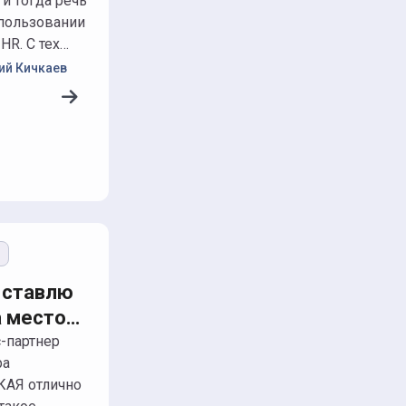
 и тогда речь
пользовании
HR. С тех…
ий Кичкаев
ю
 ставлю
а место
ата
ра
АЯ отлично