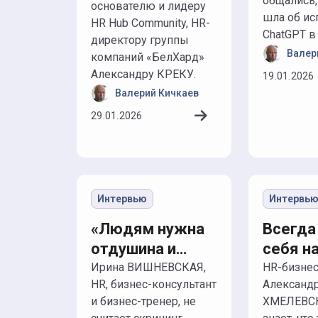
общались,
основателю и лидеру
шла об ис
HR Hub Community, HR-
ChatGPT в 
директору группы
Валер
компаний «БелХард»
Александру КРЕКУ.
19.01.2026
Валерий Кичкаев
29.01.2026
Интервью
Интервь
«Людям нужна
Всегда
отдушина и
себя н
место, где они
кандид
Ирина ВИШНЕВСКАЯ,
HR-бизнес-партнер
HR, бизнес-консультант
Александ
могут быть
и бизнес-тренер, не
ХМЕЛЕВСК
собой»