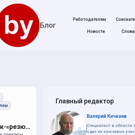
Работодателям
Соискат
Блог
Новости
Cлова
ю
Главный редактор
елям
Валерий Кичкаев
к-«резю
Специалист в области 
один из ключевых уча