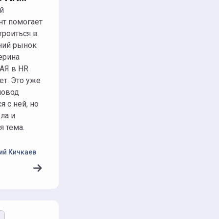
нно»
нт помогает
роиться в
ний рынок
ерина
Я в HR
ет. Это уже
повод
я с ней, но
ла и
я тема.
ий Кичкаев
ю