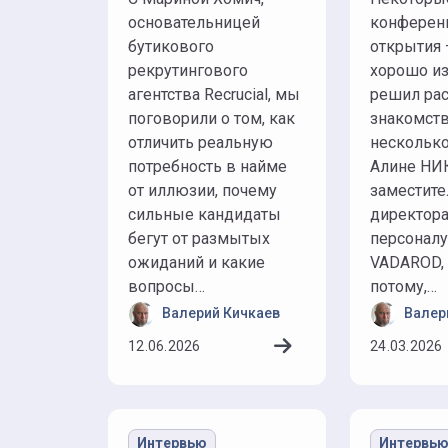
почему
мешку 
основательницей
конферен
компании
в солю
бутикового
открытия 
нанимают
консул
рекрутингового
хорошо из
людей, а
агентства Recrucial, мы
решил рас
проблема
поговорили о том, как
знакомств
остаётся
отличить реальную
нескольк
потребность в найме
Алине НИ
от иллюзии, почему
заместит
сильные кандидаты
директора
бегут от размытых
персоналу
ожиданий и какие
VADAROD, 
вопросы…
потому,…
Валерий Кичкаев
Валер
12.06.2026
24.03.2026
Интервью
Интервь