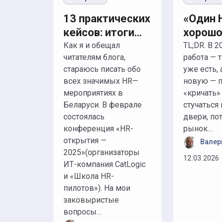
13 практических
«Один 
кейсов: итоги
хорошо
конференции
лучше»
Как я и обещал
TL;DR. В 2026 г. лучшая
читателям блога,
работа — т
«HR-открытия —
Саша о
стараюсь писать обо
уже есть, 
2025»
подкас
всех значимых HR—
новую — п
факапа
мероприятиях в
«кричать» 
поиске
Беларуси. В феврале
стучаться
2026 г
состоялась
двери, по
конференция «HR-
рынок…
открытия —
Валер
2025»(организаторы
12.03.2026
ИТ-компания CatLogic
и «Школа HR-
пилотов»). На мои
заковыристые
вопросы…