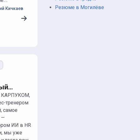
е.…
Резюме в Могилёве
ий Кичкаев
ю
ый
ль
ес-тренером
й, самое
 —
ором ИИ в HR
и, мы уже