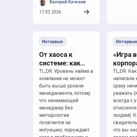
Валерий Кичкаев
17.03.2026
Интервью
Интервь
От хаоса к
«Игра в
системе: как
корпор
выстроить
как кот
TL;DR. Уровень найма в
TL;DR. Как только вы
компании не может
написали к
партнерство HR-
весело
быть выше уровня
сразу нач
а и
настро
менеджмента, потому
уважать (
нанимающего
месяц 
что нанимающий
всегда с 
менеджера
помог
менеджер без
относился
автора
методологии
людям). К
жизни
полагается на
свидетель
интуицию, порождает
что вы эк
читате