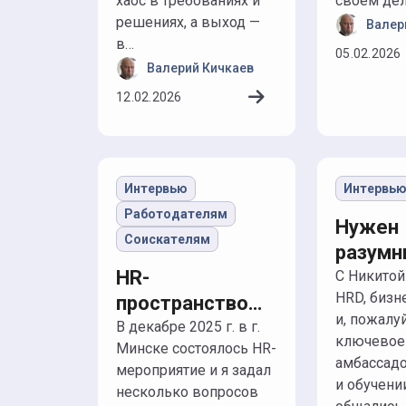
хаос в требованиях и
своем дел
решениях, а выход —
Валер
в…
05.02.2026
Валерий Кичкаев
12.02.2026
Интервью
Интервь
Работодателям
Нужен
Соискателям
разумн
HR-
контро
C Никитой КАРПУКОМ,
HRD, бизн
пространство
и, пожалу
для честного
В декабре 2025 г. в г.
ключевое
Минске состоялось HR-
разговора
амбассад
мероприятие и я задал
и обучени
несколько вопросов