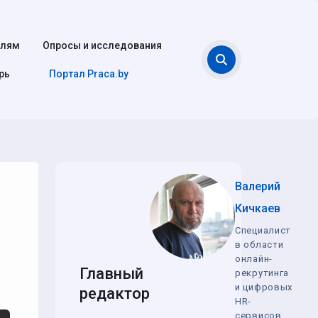
елям
Опросы и исследования
Поиск
рь
Портал Praca.by
Валерий
Кичкаев
Специалист
в области
онлайн-
Главный
рекрутинга
и цифровых
редактор
HR-
сервисов,