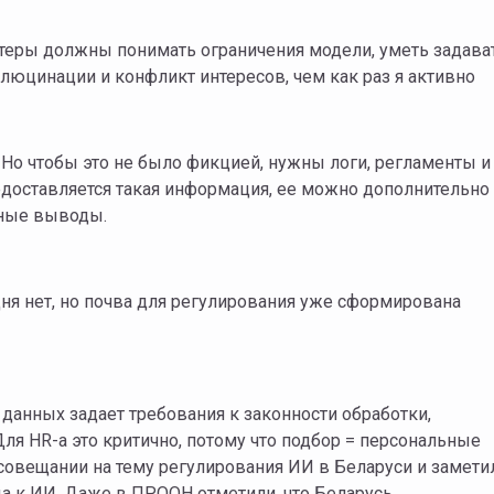
теры должны понимать ограничения модели, уметь задава
люцинации и конфликт интересов, чем как раз я активно
 Но чтобы это не было фикцией, нужны логи, регламенты и
редоставляется такая информация, ее можно дополнительно
сные выводы.
одня нет, но почва для регулирования уже сформирована
данных задает требования к законности обработки,
ля HR-а это критично, потому что подбор = персональные
совещании на тему регулирования ИИ в Беларуси и замети
а к ИИ. Даже в ПРООН отметили, что Беларусь