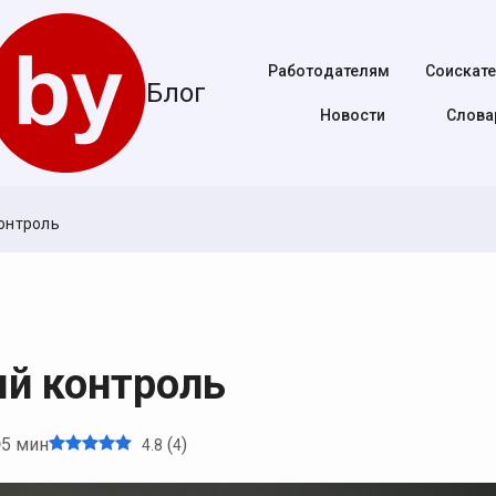
Работодателям
Соискат
Блог
Новости
Cлова
онтроль
й контроль
5 мин
(
)
4.8
4