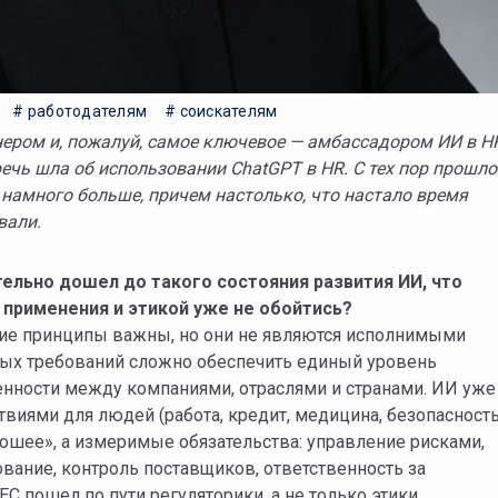
# работодателям
# соискателям
речь шла об использовании ChatGPT в HR. С тех пор прошло
 намного больше, причем настолько, что настало время
вали.
ельно дошел до такого состояния развития ИИ, что
 применения и этикой уже не обойтись?
ские принципы важны, но они не являются исполнимыми
ых требований сложно обеспечить единый уровень
венности между компаниями, отраслями и странами. ИИ уже
виями для людей (работа, кредит, медицина, безопасность
ошее», а измеримые обязательства: управление рисками,
ование, контроль поставщиков, ответственность за
С пошел по пути регуляторики, а не только этики.