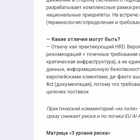
разрабатывает комплексные рамки рег
национальные приоритеты. На встрече 
(терминология/определения и требован
— Какие отличия могут быть?
— Отвечу как практикующий HRD. Вероя
рекомендаций + точечные требования в
критическая инфраструктура), а не еди
данные, информационную безопасность 
европейскими клиентами, де-факто вы
Act (документация), потому что требов
цепочек поставок.
П
рактический комментарий
«
из поля
»
сразу снижает риски и по логике EU AI A
Матрица
«
3 уровня риска
»