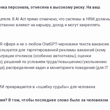
нка персонала, отнесена к высокому риску. На ваш
ателя. В AI Act прямо отмечено, что системы в HRM должн
щественно влияют на карьеру, доход и могут закреплять
HR-сфере и не о любом ChatGPT-черновике текста вакансии.
спользуется для: таргетированной рекламы вакансий (кому
трации откликов (особенно автоотказы); оценки
ills); решений по условиям труда/повышению/увольнению
ди); распределения задач и мониторинга поведения (для IT
 ИИ превращается в «ошибку судьбы» для человека.
ния? В том, чтобы последнее слово было за человеком