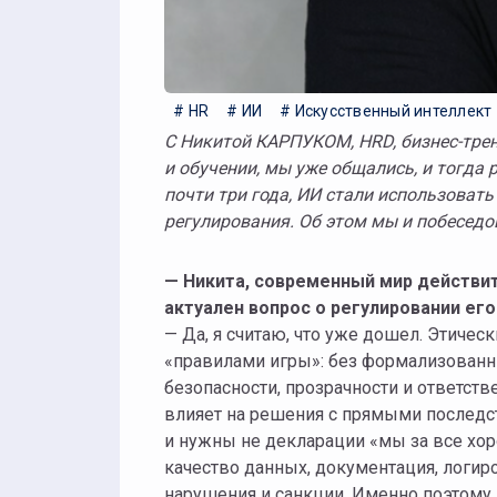
# HR
# ИИ
# Искусственный интеллект
C Никитой КАРПУКОМ, HRD, бизнес-тренером и, пожалуй, самое ключевое — амбассадором ИИ в HR
и обучении, мы уже общались, и тогда 
почти три года, ИИ стали использовать
регулирования. Об этом мы и побеседо
— Никита, современный мир действит
актуален вопрос о регулировании его
— Да, я считаю, что уже дошел. Этиче
«правилами игры»: без формализованн
безопасности, прозрачности и ответст
влияет на решения с прямыми последст
и нужны не декларации «мы за все хор
качество данных, документация, логир
нарушения и санкции. Именно поэтому Е