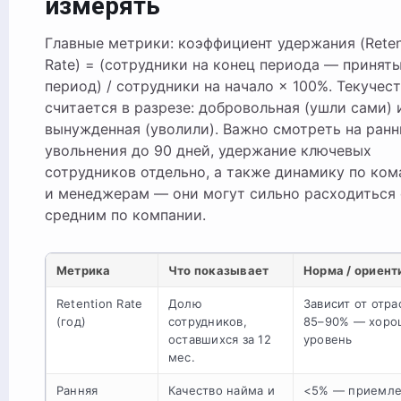
измерять
Главные метрики: коэффициент удержания (Reten
Rate) = (сотрудники на конец периода — приняты
период) / сотрудники на начало × 100%. Текучес
считается в разрезе: добровольная (ушли сами) 
вынужденная (уволили). Важно смотреть на ранн
увольнения до 90 дней, удержание ключевых
сотрудников отдельно, а также динамику по ко
и менеджерам — они могут сильно расходиться 
средним по компании.
Метрика
Что показывает
Норма / ориент
Retention Rate
Долю
Зависит от отра
(год)
сотрудников,
85–90% — хоро
оставшихся за 12
уровень
мес.
Ранняя
Качество найма и
<5% — приемл