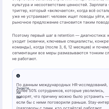
культура и несоответствие ценностей. Зарплата
триггер, который «включается», когда всё остал
уже не устраивает: человек ищет поводы уйти, и
рыночное предложение становится таким повод
Поэтому первый шаг в retention — диагностика: 
уходит (новички, ключевые специалисты, конкр
команды), когда (после 3, 6, 12 месяцев) и почему
сегментации все меры размазываются тонким с
не работают.
По данным международных HR-исследований,
Знаете
более 50% сотрудников, которые уволились,
ли
говорят, что причину можно было устранить —
вы
если бы с ними поговорили раньше. Stay-инте
(разговоры с теми, кто остаётся) работают