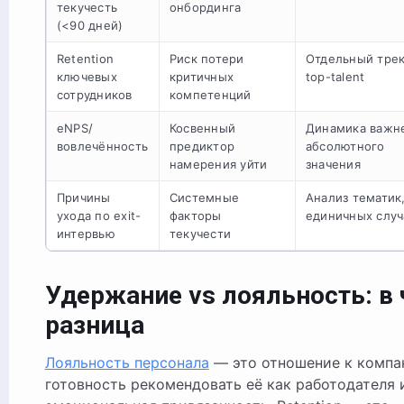
текучесть
онбординга
(<90 дней)
Retention
Риск потери
Отдельный тре
ключевых
критичных
top-talent
сотрудников
компетенций
eNPS/
Косвенный
Динамика важн
вовлечённость
предиктор
абсолютного
намерения уйти
значения
Причины
Системные
Анализ тематик,
ухода по exit-
факторы
единичных случ
интервью
текучести
Удержание vs лояльность: в
разница
Лояльность персонала
— это отношение к компа
готовность рекомендовать её как работодателя 