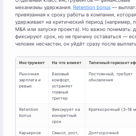
механизмы удержания.
Retention bonus
— выплат
привязанная к сроку работы в компании, котора
удерживает на критический период (например, 
M&A или запуске проекта). Но важно понимать: 
фиксируют срок, но не причину оставаться — ес
человек несчастен, он уйдёт сразу после выплат
Инструмент
На что влияет
Типичный горизонт э
Рыночная
Базовый
Постоянный, требует
зарплата и
комфорт,
обновления
ревью
устраняет
главный
триггер
Retention
Фиксирует на
Краткосрочный (3–18 м
bonus
конкретный
срок
Карьерное
Смысл, рост,
Долгосрочный