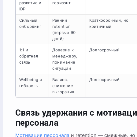
развитие и
горизонт
IDP
Сильный
Ранний
Краткосрочный, но
онбординг
retention
критичный
(первые 90
дней)
1:1 и
Доверие к
Долгосрочный
обратная
менеджеру,
связь
понимание
ситуации
Wellbeing и
Баланс,
Долгосрочный
гибкость
снижение
выгорания
Связь удержания с мотиваци
персонала
Мотивация персонала
и retention — смежные, но