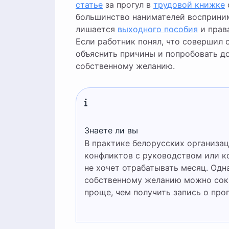
статье
за прогул в
трудовой книжке
большинство нанимателей восприним
лишается
выходного пособия
и права
Если работник понял, что совершил 
объяснить причины и попробовать д
собственному желанию.
Знаете ли вы
В практике белорусских организаций самовольный уход нередко происходит после
конфликтов с руководством или ко
не хочет отрабатывать месяц. Од
собственному желанию можно сокр
проще, чем получить запись о прог