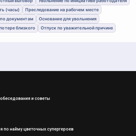
Устный выговор
Увольнение по инициативе работодателя
ть (часы)
Преследование на рабочем месте
 по документам
Основание для увольнения
 потере близкого
Отпуск по уважительной причине
собеседования и советы
я по найму цветочных супергероев