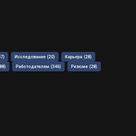
47)
Исследование
(20)
Карьера
(28)
88)
Работодателям
(346)
Резюме
(28)