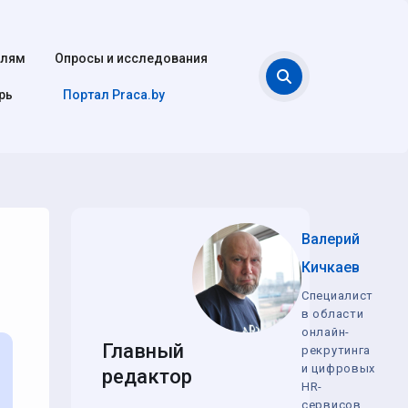
елям
Опросы и исследования
Поиск
рь
Портал Praca.by
Валерий
Кичкаев
Специалист
в области
онлайн-
Главный
рекрутинга
и цифровых
редактор
HR-
сервисов,