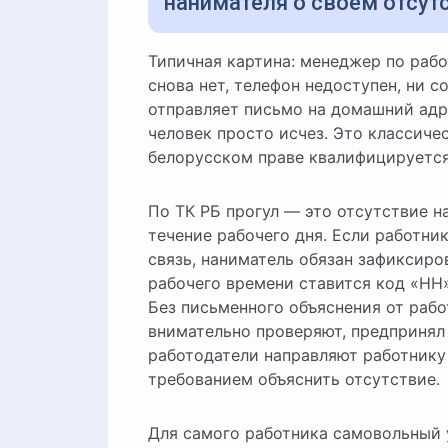
нанимателя о своём отсутс
Типичная картина: менеджер по работе с клиентами не вышел в понедельник, во вторник —
снова нет, телефон недоступен, ни с
отправляет письмо на домашний адре
человек просто исчез. Это классиче
белорусском праве квалифицируется 
По ТК РБ прогул — это отсутствие н
течение рабочего дня. Если работни
связь, наниматель обязан зафиксиро
рабочего времени ставится код «НН»
Без письменного объяснения от раб
внимательно проверяют, предпринял
работодатели направляют работнику
требованием объяснить отсутствие.
Для самого работника самовольный 