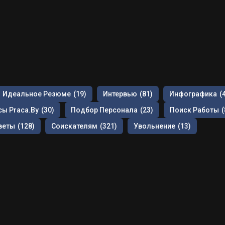
Идеальное Резюме
(19)
Интервью
(81)
Инфографика
(
ы Praca.by
(30)
Подбор Персонала
(23)
Поиск Работы
(
веты
(128)
Соискателям
(321)
Увольнение
(13)