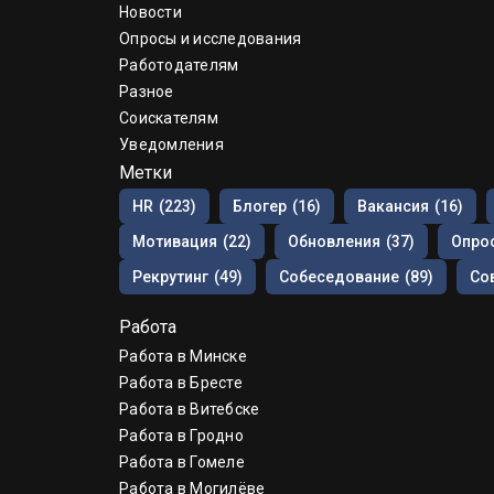
Новости
Опросы и исследования
Работодателям
Разное
Соискателям
Уведомления
Метки
HR
(223)
Блогер
(16)
Вакансия
(16)
Мотивация
(22)
Обновления
(37)
Опрос
Рекрутинг
(49)
Собеседование
(89)
Со
Работа
Работа в Минске
Работа в Бресте
Работа в Витебске
Работа в Гродно
Работа в Гомеле
Работа в Могилёве