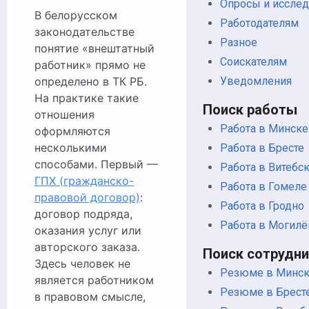
Опросы и иссле
В белорусском
Работодателям
законодательстве
Разное
понятие «внештатный
Соискателям
работник» прямо не
определено в ТК РБ.
Уведомления
На практике такие
Поиск работы
отношения
Работа в Минске
оформляются
несколькими
Работа в Бресте
способами. Первый —
Работа в Витебс
ГПХ (гражданско-
Работа в Гомеле
правовой договор)
:
Работа в Гродно
договор подряда,
Работа в Могил
оказания услуг или
авторского заказа.
Поиск сотрудн
Здесь человек не
Резюме в Минс
является работником
Резюме в Брест
в правовом смысле,