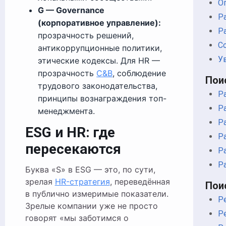
О
G — Governance
Р
(корпоративное управление):
Р
прозрачность решений,
С
антикоррупционные политики,
У
этические кодексы. Для HR —
прозрачность
C&B
, соблюдение
Пои
трудового законодательства,
Р
принципы вознаграждения топ-
Р
менеджмента.
Р
ESG и HR: где
Р
пересекаются
Р
Р
Буква «S» в ESG — это, по сути,
зрелая
HR-стратегия
, переведённая
Пои
в публично измеримые показатели.
Р
Зрелые компании уже не просто
Р
говорят «мы заботимся о