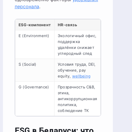
персонала
.
ESG-компонент
HR-связь
E (Environment)
Экологичный офис,
поддержка
удалёнки снижает
углеродный след
S (Social)
Условия труда, DEI,
обучение, pay
equity,
wellbeing
G (Governance)
Прозрачность C&B,
этика,
антикоррупционная
политика,
соблюдение ТК
ESG в Беларуси: что