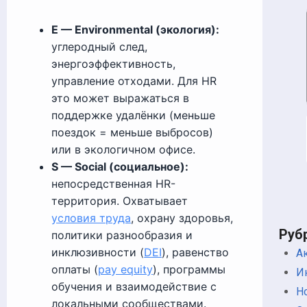
E — Environmental (экология):
углеродный след,
энергоэффективность,
управление отходами. Для HR
это может выражаться в
поддержке удалёнки (меньше
поездок = меньше выбросов)
или в экологичном офисе.
S — Social (социальное):
непосредственная HR-
территория. Охватывает
условия труда
, охрану здоровья,
Руб
политики разнообразия и
инклюзивности (
DEI
), равенство
А
оплаты (
pay equity
), программы
И
обучения и взаимодействие с
Н
локальными сообществами.