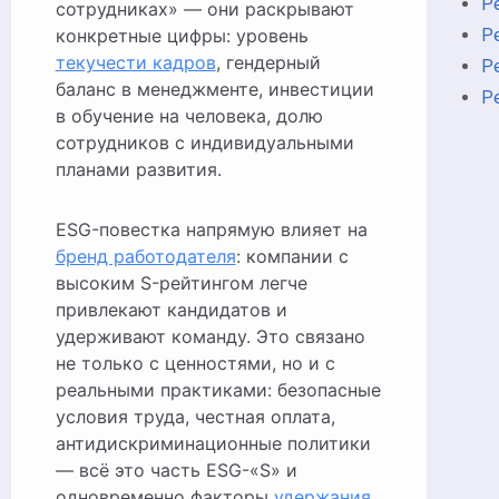
Р
сотрудниках» — они раскрывают
Р
конкретные цифры: уровень
текучести кадров
, гендерный
Р
баланс в менеджменте, инвестиции
Р
в обучение на человека, долю
сотрудников с индивидуальными
планами развития.
ESG-повестка напрямую влияет на
бренд работодателя
: компании с
высоким S-рейтингом легче
привлекают кандидатов и
удерживают команду. Это связано
не только с ценностями, но и с
реальными практиками: безопасные
условия труда, честная оплата,
антидискриминационные политики
— всё это часть ESG-«S» и
одновременно факторы
удержания