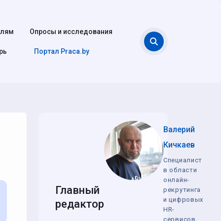
елям
Опросы и исследования
Поиск
рь
Портал Praca.by
Валерий
Кичкаев
Специалист
в области
онлайн-
Главный
рекрутинга
и цифровых
редактор
HR-
сервисов,