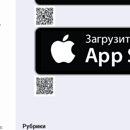
о
Рубрики
а: