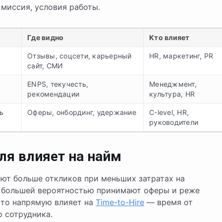
 миссия, условия работы.
Где видно
Кто влияет
Отзывы, соцсети, карьерный
HR, маркетинг, PR
сайт, СМИ
ENPS, текучесть,
Менеджмент,
рекомендации
культура, HR
ь
Оферы, онбординг, удержание
C-level, HR,
руководители
ля влияет на найм
ют больше откликов при меньших затратах на
с большей вероятностью принимают оферы и реже
Это напрямую влияет на
Time-to-Hire
— время от
о сотрудника.