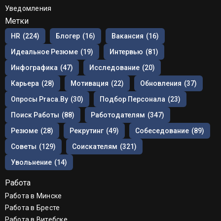
Уведомления
Метки
HR
(224)
Блогер
(16)
Вакансия
(16)
Идеальное Резюме
(19)
Интервью
(81)
Инфографика
(47)
Исследование
(20)
Карьера
(28)
Мотивация
(22)
Обновления
(37)
Опросы Praca.by
(30)
Подбор Персонала
(23)
Поиск Работы
(88)
Работодателям
(347)
Резюме
(28)
Рекрутинг
(49)
Собеседование
(89)
Советы
(129)
Соискателям
(321)
Увольнение
(14)
Работа
Работа в Минске
Работа в Бресте
Работа в Витебске