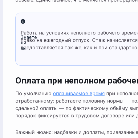
Работа на условиях неполного рабочего времени не влияет на трудовой стаж и
Знаете
право на ежегодный отпуск. Стаж начисляется 
ли
предоставляется так же, как и при стандартн
вы
Оплата при неполном рабоч
По умолчанию
оплачиваемое время
при неполно
отработанному: работаете половину нормы — по
сдельной оплаты — по фактическому объёму вы
порядок фиксируется в трудовом договоре или 
Важный нюанс: надбавки и доплаты, привязанные 