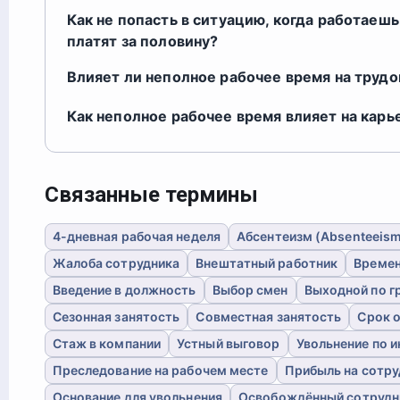
Как не попасть в ситуацию, когда работаешь 
платят за половину?
Влияет ли неполное рабочее время на трудо
Как неполное рабочее время влияет на карь
Связанные термины
4-дневная рабочая неделя
Абсентеизм (Absenteeis
Жалоба сотрудника
Внештатный работник
Времен
Введение в должность
Выбор смен
Выходной по г
Сезонная занятость
Совместная занятость
Срок 
Стаж в компании
Устный выговор
Увольнение по 
Преследование на рабочем месте
Прибыль на сотру
Основание для увольнения
Освобождённый сотрудн