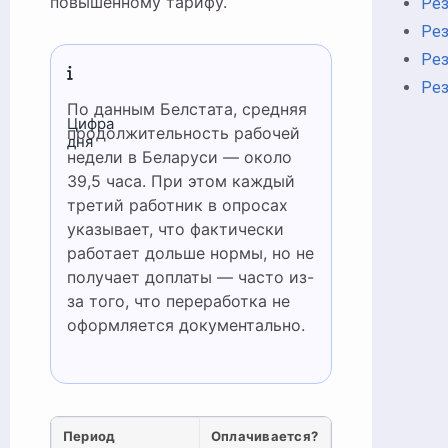
повышенному тарифу.
Рез
Ре
Рез
Ре
По данным Белстата, средняя
Цифра
продолжительность рабочей
дня
недели в Беларуси — около
39,5 часа. При этом каждый
третий работник в опросах
указывает, что фактически
работает дольше нормы, но не
получает доплаты — часто из-
за того, что переработка не
оформляется документально.
Период
Оплачивается?