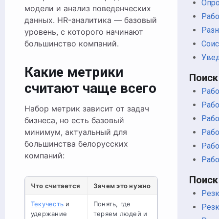
Опро
модели и анализ поведенческих
Рабо
данных. HR-аналитика — базовый
Раз
уровень, с которого начинают
большинство компаний.
Соис
Уве
Какие метрики
Поиск
считают чаще всего
Рабо
Рабо
Набор метрик зависит от задач
Рабо
бизнеса, но есть базовый
минимум, актуальный для
Рабо
большинства белорусских
Рабо
компаний:
Рабо
Поиск
Что считается
Зачем это нужно
Рез
Текучесть
и
Понять, где
Резю
удержание
теряем людей и