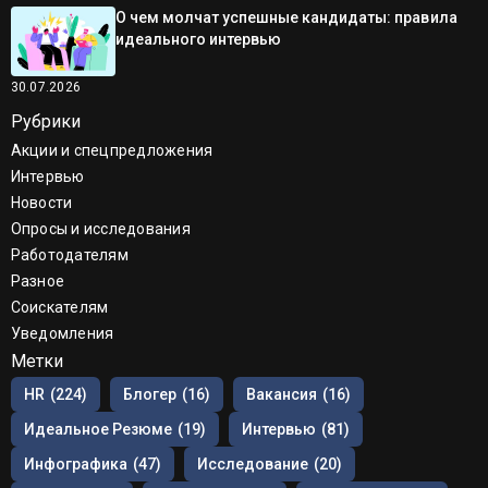
О чем молчат успешные кандидаты: правила
идеального интервью
30.07.2026
Рубрики
Акции и спецпредложения
Интервью
Новости
Опросы и исследования
Работодателям
Разное
Соискателям
Уведомления
Метки
HR
(224)
Блогер
(16)
Вакансия
(16)
Идеальное Резюме
(19)
Интервью
(81)
Инфографика
(47)
Исследование
(20)