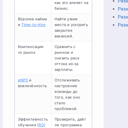
Резю
как это влияет на
бизнес.
Рез
Резю
Воронка найма
Найти узкие
и
Time-to-Hire
места и ускорить
Рез
закрытие
вакансий.
Компенсации
Сравнить с
vs рынок
рынком и
снизить риск
оттока из-за
зарплаты.
eNPS
и
Отслеживать
вовлечённость
настроение
команды до
того, как оно
стало
проблемой.
Эффективность
Проверить, даёт
обучения (
ROI
ли программа