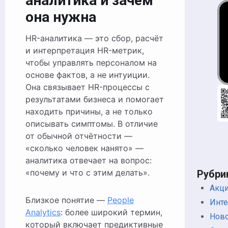
аналитика и зачем
она нужна
HR-аналитика — это сбор, расчёт
и интерпретация HR-метрик,
чтобы управлять персоналом на
основе фактов, а не интуиции.
Она связывает HR-процессы с
результатами бизнеса и помогает
находить причины, а не только
описывать симптомы. В отличие
от обычной отчётности —
«сколько человек нанято» —
аналитика отвечает на вопрос:
«почему и что с этим делать».
Рубри
Акци
Близкое понятие —
People
Инт
Analytics
: более широкий термин,
Нов
который включает предиктивные