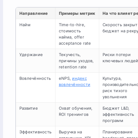
Направление
Примеры метрик
На что влияет р
Найм
Time-to-hire,
Скорость закрыт
стоимость
бюджет на рекр
найма, offer
acceptance rate
Удержание
Текучесть,
Риски потери
причины уходов,
ключевых люде
retention rate
Вовлечённость
eNPS,
индекс
Культура,
вовлечённости
производительно
риск тихого
увольнения
Развитие
Охват обучения,
Бюджет L&D,
ROI тренингов
эффективность
программ
Эффективность
Выручка на
Планирование
сотрудника, KPI
headcount, прем