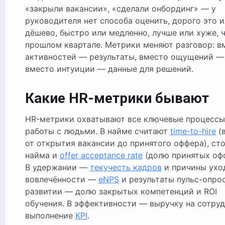
«закрыли вакансии», «сделали онбординг» — у
руководителя нет способа оценить, дорого это 
дёшево, быстро или медленно, лучше или хуже, 
прошлом квартале. Метрики меняют разговор: в
активностей — результаты, вместо ощущений —
вместо интуиции — данные для решений.
Какие HR-метрики бывают
HR-метрики охватывают все ключевые процессы
работы с людьми. В найме считают
time-to-hire
(
от открытия вакансии до принятого оффера), ст
найма и
offer acceptance rate
(долю принятых офф
В удержании —
текучесть кадров
и причины уход
вовлечённости —
eNPS
и результаты пульс-опрос
развитии — долю закрытых компетенций и ROI
обучения. В эффективности — выручку на сотруд
выполнение
KPI
.