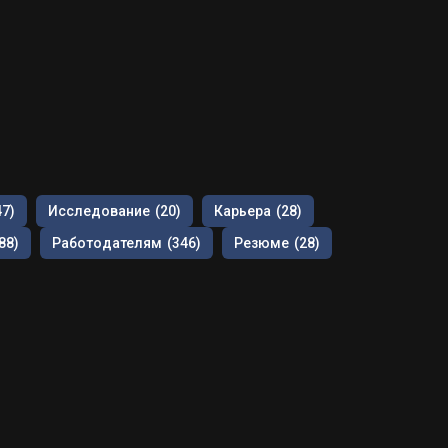
47)
Исследование
(20)
Карьера
(28)
88)
Работодателям
(346)
Резюме
(28)