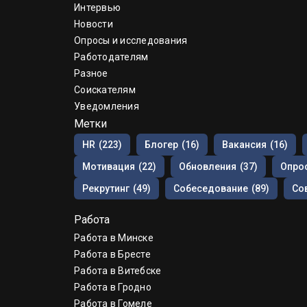
Интервью
Новости
Опросы и исследования
Работодателям
Разное
Соискателям
Уведомления
Метки
HR
(223)
Блогер
(16)
Вакансия
(16)
Мотивация
(22)
Обновления
(37)
Опрос
Рекрутинг
(49)
Собеседование
(89)
Со
Работа
Работа в Минске
Работа в Бресте
Работа в Витебске
Работа в Гродно
Работа в Гомеле