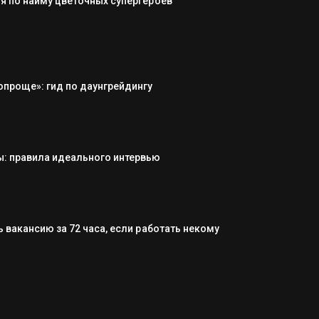
я по найму цветочных супергероев
опроще»: гид по даунгрейдингу
: правила идеального интервью
 вакансию за 72 часа, если работать некому