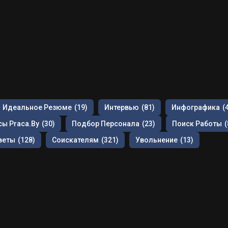
Идеальное Резюме
(19)
Интервью
(81)
Инфографика
(
ы Praca.by
(30)
Подбор Персонала
(23)
Поиск Работы
(
веты
(128)
Соискателям
(321)
Увольнение
(13)