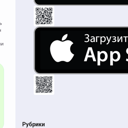
ь
ч
ии
Рубрики