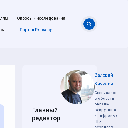
елям
Опросы и исследования
Поиск
рь
Портал Praca.by
Валерий
Кичкаев
Специалист
в области
онлайн-
Главный
рекрутинга
и цифровых
редактор
HR-
сервисов,