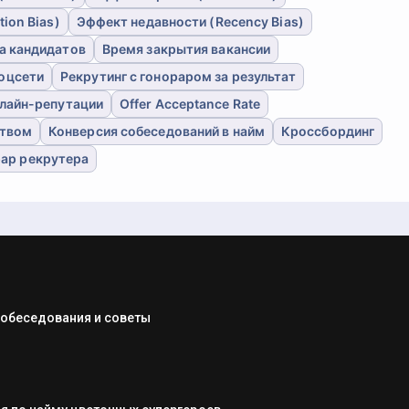
ion Bias)
Эффект недавности (Recency Bias)
а кандидатов
Время закрытия вакансии
соцсети
Рекрутинг с гонораром за результат
лайн-репутации
Offer Acceptance Rate
ством
Конверсия собеседований в найм
Кроссбординг
ар рекрутера
собеседования и советы