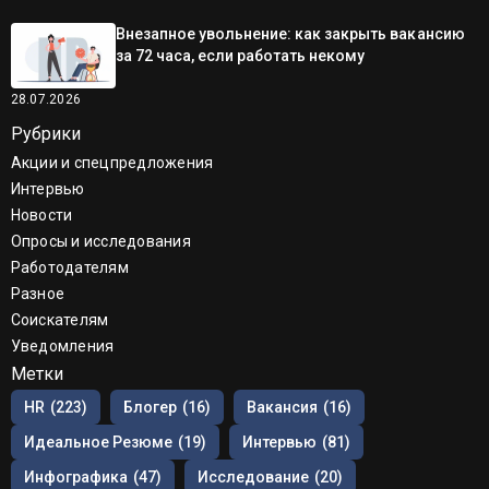
Внезапное увольнение: как закрыть вакансию
за 72 часа, если работать некому
28.07.2026
Рубрики
Акции и спецпредложения
Интервью
Новости
Опросы и исследования
Работодателям
Разное
Соискателям
Уведомления
Метки
HR
(223)
Блогер
(16)
Вакансия
(16)
Идеальное Резюме
(19)
Интервью
(81)
Инфографика
(47)
Исследование
(20)