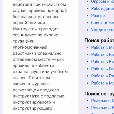
Опросы и и
действий при несчастном
Работодате
случае, правила пожарной
Разное
безопасности, основы
первой помощи.
Соискателя
Инструктаж проводит
Уведомлен
специалист по охране
Поиск рабо
труда (или
уполномоченный
Работа в М
работник) в специально
Работа в Бр
отведённом месте — как
Работа в Ви
правило, в кабинете
Работа в Г
охраны труда или учебном
Работа в Гр
классе. По итогам —
Работа в М
запись в журнале
регистрации вводного
Поиск сотр
инструктажа с подписью
Резюме в 
инструктируемого и
Резюме в Б
инструктирующего.