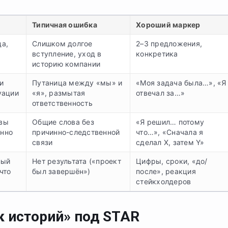
Типичная ошибка
Хороший маркер
да,
Слишком долгое
2–3 предложения,
вступление, уход в
конкретика
историю компании
и
Путаница между «мы» и
«Моя задача была…», «Я
уации
«я», размытая
отвечал за…»
ответственность
 вы
Общие слова без
«Я решил… потому
енно
причинно-следственной
что…», «Сначала я
связи
сделал X, затем Y»
ный
Нет результата («проект
Цифры, сроки, «до/
что
был завершён»)
после», реакция
стейкхолдеров
к историй» под STAR