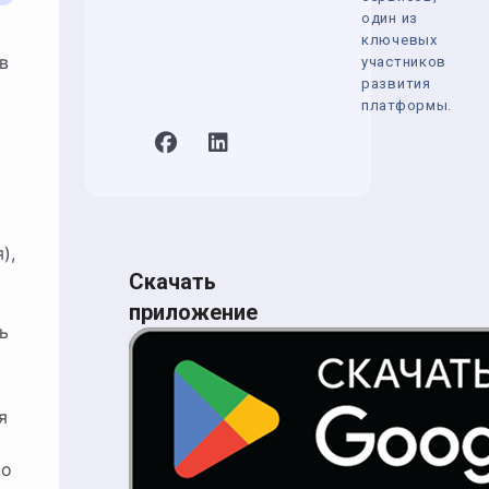
один из
ключевых
в
участников
развития
платформы.
),
Скачать
приложение
ь
я
по