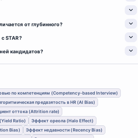
личается от глубинного?
 с STAR?
вней кандидатов?
рвью по компетенциям (Competency-based Interview)
горитмическая предвзятость в HR (AI Bias)
ент оттока (Attrition rate)
ield Ratio)
Эффект ореола (Halo Effect)
ion Bias)
Эффект недавности (Recency Bias)