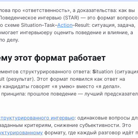
 Поведенческое интервью (STAR) — это формат вопросо
о схеме Situation–Task–
Action
–Result: ситуация, задача,
помогает интервьюеру оценить поведение и влияние, а
по делу.
ему этот формат работает
ементов структурированного ответа:
S
ituation (ситуация
ult (результат). Этот формат появился как ответ на
е кандидаты говорят «я умею» вместо «я делал».
 принципа: прошлое поведение — лучший предсказател
структурированного интервью
: одинаковые вопросы дл
 заданным критериям, снижение субъективности. Это
уктурированному
формату, где каждый разговор идёт 