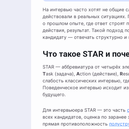
На интервью часто хотят не общие слова про «ответственность», а доказательства: как вы
действовали в реальных ситуациях.
о прошлом опыте, где ответ строят п
действия, результат. Такой подход 
кандидату — отвечать структурно и 
Что такое STAR и поч
STAR — аббревиатура от четырёх эл
T
ask (задача),
A
ction (действие),
R
es
слабость классических интервью, гд
Поведенческое интервью исходит из
будущего.
Для интервьюера STAR — это часть
всех кандидатов, оценка по заранее
прямая противоположность
полустр