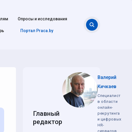
елям
Опросы и исследования
Поиск
рь
Портал Praca.by
Валерий
Кичкаев
Специалист
в области
онлайн-
Главный
рекрутинга
и цифровых
редактор
HR-
сервисов,