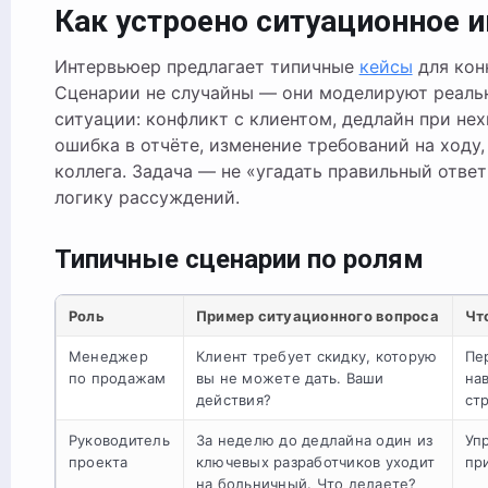
Как устроено ситуационное 
Интервьюер предлагает типичные
кейсы
для кон
Сценарии не случайны — они моделируют реаль
ситуации: конфликт с клиентом, дедлайн при нех
ошибка в отчёте, изменение требований на ходу
коллега. Задача — не «угадать правильный ответ»
логику рассуждений.
Типичные сценарии по ролям
Роль
Пример ситуационного вопроса
Чт
Менеджер
Клиент требует скидку, которую
Пе
по продажам
вы не можете дать. Ваши
на
действия?
ст
Руководитель
За неделю до дедлайна один из
Уп
проекта
ключевых разработчиков уходит
пр
на больничный. Что делаете?