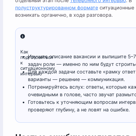
отдельный этап после
телефонного интервью
. В
полуструктурированном формате
ситуационные 
возникать органично, в ходе разговора.
Как
Изучите описание вакансии и выпишите 5–
подготовиться
к
задач роли — именно по ним будут строить
ситуационному
Для каждой задачи составьте «рамку ответ
интервью
варианты — решение — коммуникация.
Потренируйтесь вслух: ответы, которые ка
очевидными в голове, часто звучат размыто
Готовьтесь к уточняющим вопросам интер
проверяют глубину, а не ловят на ошибке.