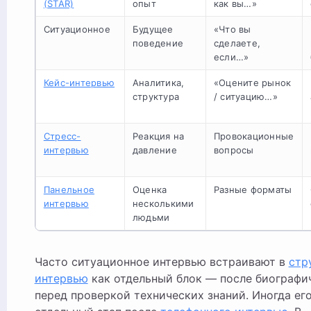
(STAR)
опыт
как вы…»
Ситуационное
Будущее
«Что вы
поведение
сделаете,
если…»
Кейс-интервью
Аналитика,
«Оцените рынок
структура
/ ситуацию…»
Стресс-
Реакция на
Провокационные
интервью
давление
вопросы
Панельное
Оценка
Разные форматы
интервью
несколькими
людьми
Часто ситуационное интервью встраивают в
стр
интервью
как отдельный блок — после биографи
перед проверкой технических знаний. Иногда ег