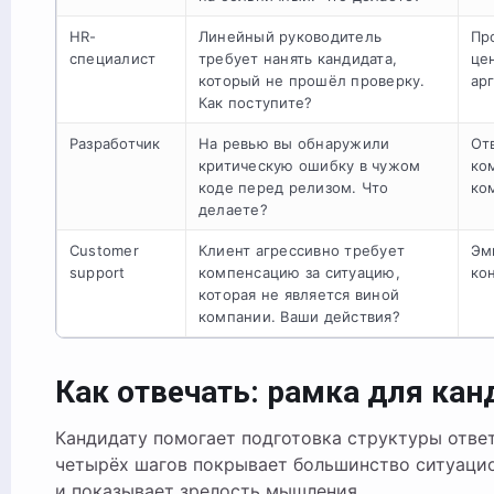
HR-
Линейный руководитель
Пр
специалист
требует нанять кандидата,
це
который не прошёл проверку.
ар
Как поступите?
Разработчик
На ревью вы обнаружили
От
критическую ошибку в чужом
ко
коде перед релизом. Что
ко
делаете?
Customer
Клиент агрессивно требует
Эм
support
компенсацию за ситуацию,
ко
которая не является виной
компании. Ваши действия?
Как отвечать: рамка для кан
Кандидату помогает подготовка структуры ответ
четырёх шагов покрывает большинство ситуаци
и показывает зрелость мышления.