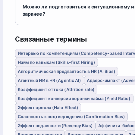
Можно ли подготовиться к ситуационному 
заранее?
Связанные термины
Интервью по компетенциям (Competency-based Inter
Найм по навыкам (Skills-first Hiring)
Алгоритмическая предвзятость в HR (AI Bias)
Агентный ИИ в HR (Agentic AI)
Адверс-импакт (Adver
Коэффициент оттока (Attrition rate)
Коэффициент конверсии воронки найма (Yield Ratio)
Эффект ореола (Halo Effect)
Склонность к подтверждению (Confirmation Bias)
Эффект недавности (Recency Bias)
Аффинити-байас (
Воронка кандидатов
Время закрытия вакансии
За