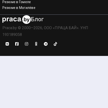
Резюме в Гомеле
Резюме в Могилёве
Блог
Praca.by © 2000—2026, ООО «ПРАЦА БАЙ». УНП
193189058