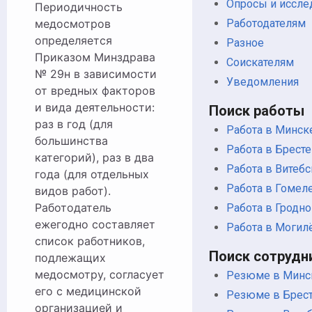
Опросы и иссле
Периодичность
медосмотров
Работодателям
определяется
Разное
Приказом Минздрава
Соискателям
№ 29н в зависимости
Уведомления
от вредных факторов
и вида деятельности:
Поиск работы
раз в год (для
Работа в Минск
большинства
Работа в Бресте
категорий), раз в два
Работа в Витебс
года (для отдельных
Работа в Гомел
видов работ).
Работодатель
Работа в Гродно
ежегодно составляет
Работа в Могил
список работников,
Поиск сотрудн
подлежащих
медосмотру, согласует
Резюме в Минс
его с медицинской
Резюме в Брес
организацией и