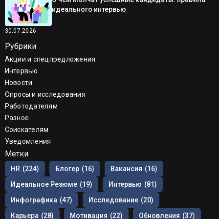
идеального интервью
30.07.2026
Рубрики
Акции и спецпредложения
Интервью
Новости
Опросы и исследования
Работодателям
Разное
Соискателям
Уведомления
Метки
HR
(224)
Блогер
(16)
Вакансия
(16)
Идеальное Резюме
(19)
Интервью
(81)
Инфографика
(47)
Исследование
(20)
Карьера
(28)
Мотивация
(22)
Обновления
(37)