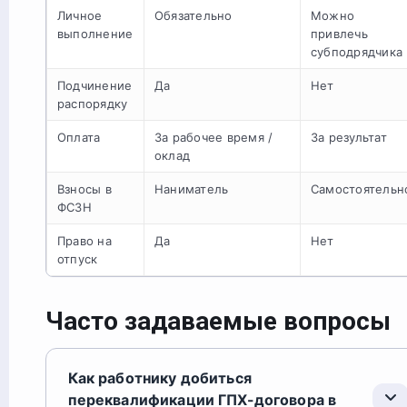
Личное
Обязательно
Можно
выполнение
привлечь
субподрядчика
Подчинение
Да
Нет
распорядку
Оплата
За рабочее время /
За результат
оклад
Взносы в
Наниматель
Самостоятельн
ФСЗН
Право на
Да
Нет
отпуск
Часто задаваемые вопросы
Как работнику добиться
переквалификации ГПХ-договора в