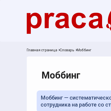
Главная страница
Словарь
Моббинг
Моббинг
Моббинг — систематическое психологическое давление и травля
сотрудника на работе со с