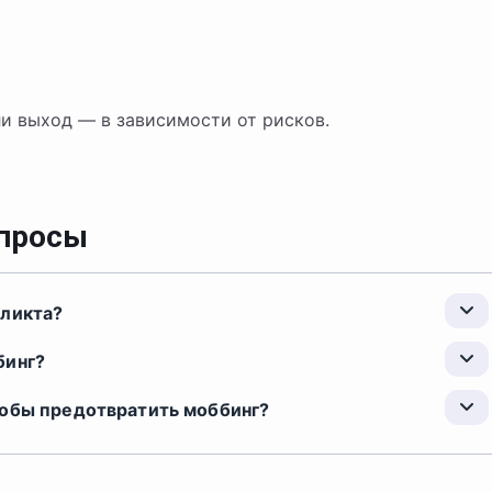
или выход — в зависимости от рисков.
опросы
фликта?
бинг?
тобы предотвратить моббинг?