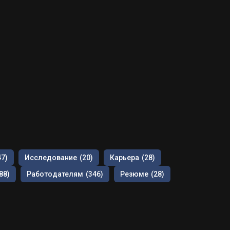
47)
Исследование
(20)
Карьера
(28)
88)
Работодателям
(346)
Резюме
(28)