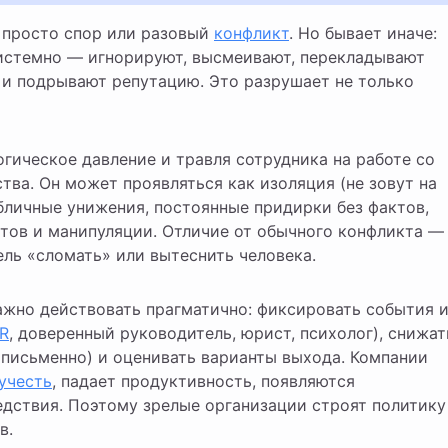
о просто спор или разовый
конфликт
. Но бывает иначе:
истемно — игнорируют, высмеивают, перекладывают
 и подрывают репутацию. Это разрушает не только
гическое давление и травля сотрудника на работе со
тва. Он может проявляться как изоляция (не зовут на
бличные унижения, постоянные придирки без фактов,
атов и манипуляции. Отличие от обычного конфликта —
ль «сломать» или вытеснить человека.
ажно действовать прагматично: фиксировать события 
R
, доверенный руководитель, юрист, психолог), снижат
 письменно) и оценивать варианты выхода. Компании
учесть
, падает продуктивность, появляются
дствия. Поэтому зрелые организации строят политику
в.