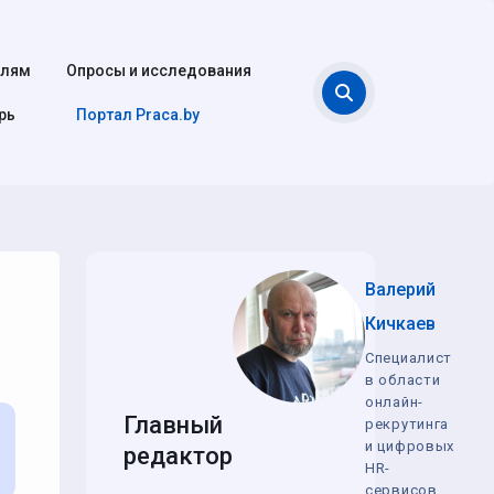
елям
Опросы и исследования
Поиск
рь
Портал Praca.by
Валерий
Кичкаев
Специалист
в области
онлайн-
Главный
рекрутинга
и цифровых
редактор
HR-
сервисов,