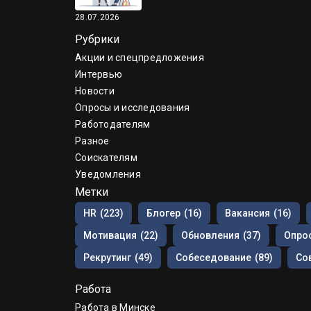
28.07.2026
Рубрики
Акции и спецпредложения
Интервью
Новости
Опросы и исследования
Работодателям
Разное
Соискателям
Уведомления
Метки
HR
(223)
Блогер
(16)
Вакансия
(16)
Мотивация
(22)
Обновления
(37)
Опрос
Рекрутинг
(49)
Собеседование
(89)
Со
Работа
Работа в Минске