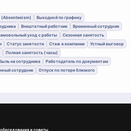
 (Absenteeism)
Выходной по графику
рудника
Внештатный работник
Временный сотрудник
амовольный уход с работы
Сезонная занятость
и
Статус занятости
Стаж в компании
Устный выговор
я
Полная занятость (часы)
быль на сотрудника
Работодатель по документам
нный сотрудник
Отпуск по потере близкого
собеседования и советы