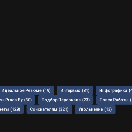
Идеальное Резюме
(19)
Интервью
(81)
Инфографика
(
ы Praca.by
(30)
Подбор Персонала
(23)
Поиск Работы
(
веты
(128)
Соискателям
(321)
Увольнение
(13)