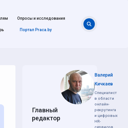
елям
Опросы и исследования
Поиск
рь
Портал Praca.by
Валерий
Кичкаев
Специалист
в области
онлайн-
Главный
рекрутинга
и цифровых
редактор
HR-
сервисов,