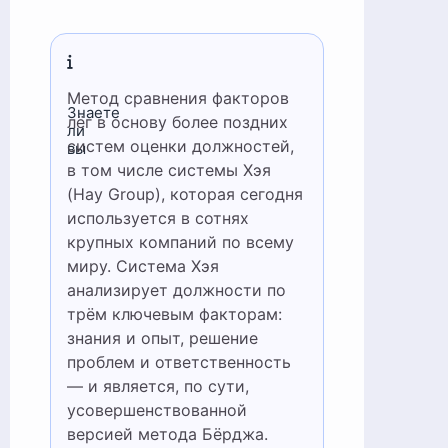
Метод сравнения факторов
Знаете
лёг в основу более поздних
ли
систем оценки должностей,
вы
в том числе системы Хэя
(Hay Group), которая сегодня
используется в сотнях
крупных компаний по всему
миру. Система Хэя
анализирует должности по
трём ключевым факторам:
знания и опыт, решение
проблем и ответственность
— и является, по сути,
усовершенствованной
версией метода Бёрджа.