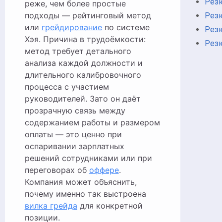
Рез
реже, чем более простые
подходы — рейтинговый метод
Рез
или
грейдирование
по системе
Рез
Хэя. Причина в трудоёмкости:
Рез
метод требует детального
анализа каждой должности и
длительного калибровочного
процесса с участием
руководителей. Зато он даёт
прозрачную связь между
содержанием работы и размером
оплаты — это ценно при
оспаривании зарплатных
решений сотрудниками или при
переговорах об
оффере
.
Компания может объяснить,
почему именно так выстроена
вилка грейда
для конкретной
позиции.