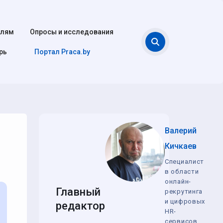
елям
Опросы и исследования
Поиск
рь
Портал Praca.by
Валерий
Кичкаев
Специалист
в области
онлайн-
Главный
рекрутинга
и цифровых
редактор
HR-
сервисов,