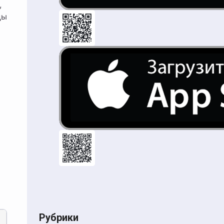
,
цы
Рубрики