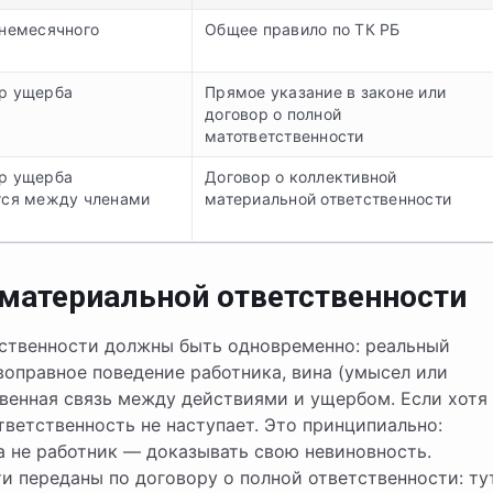
днемесячного
Общее правило по ТК РБ
р ущерба
Прямое указание в законе или
договор о полной
матответственности
р ущерба
Договор о коллективной
тся между членами
материальной ответственности
 материальной ответственности
тственности должны быть одновременно: реальный
воправное поведение работника, вина (умысел или
венная связь между действиями и ущербом. Если хотя
тветственность не наступает. Это принципиально:
 а не работник — доказывать свою невиновность.
и переданы по договору о полной ответственности: ту