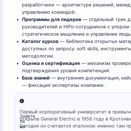
разработчики — архитектуре решений, мене
управлению командой.
Программы для лидеров
— отдельный трек д
руководителей и HiPo-сотрудников с упором 
стратегическое мышление и управление людь
Каталог курсов
— библиотека открытых мате
доступных по запросу: soft skills, инструменты
методологии.
Оценка и сертификация
— механизм проверк
подтверждения уровня компетенций.
База знаний
— внутренняя документация, кей
— фиксация экспертизы компании.
Первый корпоративный университет в привычном смысле
Знаете
открыла General Electric в 1956 году в Кротонв
ли
Сегодня он считается эталоном: именно там 
вы