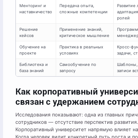
Менторинг и
Передача опыта,
Развитие 
наставничество
сложные компетенции
адаптаци
ролей
Решение
Применение знаний,
Программ
кейсов
критическое мышление
менеджер
Обучение на
Практика в реальных
Кросс-фу
проекте
условиях
задачи, с
Библиотека и
Самообучение по
Шаблоны,
база знаний
запросу
записи вс
Как корпоративный универси
связан с удержанием сотруд
Исследования показывают: одна из главных прич
сотрудников — отсутствие перспектив развития.
Корпоративный университет напрямую влияет на
Когда человек видит конкретный путь роста и по