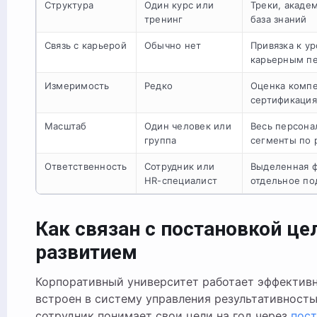
Структура
Один курс или
Треки, академ
тренинг
база знаний
Связь с карьерой
Обычно нет
Привязка к у
карьерным п
Измеримость
Редко
Оценка компе
сертификация
Масштаб
Один человек или
Весь персона
группа
сегменты по 
Ответственность
Сотрудник или
Выделенная ф
HR-специалист
отдельное по
Как связан с постановкой це
развитием
Корпоративный университет работает эффективн
встроен в систему управления результативность
сотрудник понимает свои цели на год через
пост