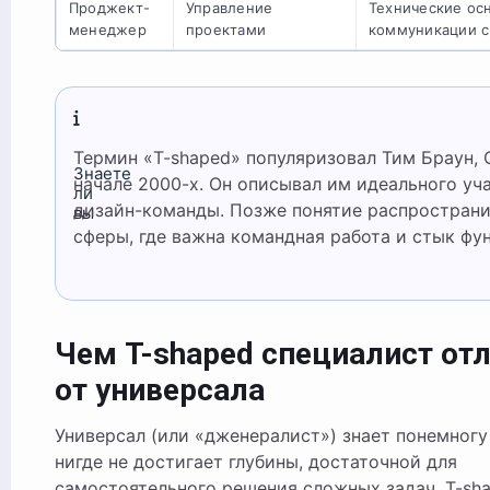
Проджект-
Управление
Технические ос
менеджер
проектами
коммуникации с
Термин «T-shaped» популяризовал Тим Браун, CEO IDEO, в
Знаете
начале 2000-х. Он описывал им идеального уч
ли
дизайн-команды. Позже понятие распространи
вы
сферы, где важна командная работа и стык фу
Чем T-shaped специалист от
от универсала
Универсал (или «дженералист») знает понемногу 
нигде не достигает глубины, достаточной для
самостоятельного решения сложных задач. T-sh