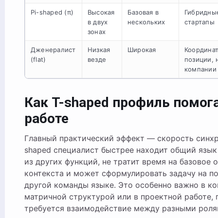
Pi-shaped (π)
Высокая
Базовая в
Гибридны
в двух
нескольких
стартапы
зонах
Дженералист
Низкая
Широкая
Координа
(flat)
везде
позиции,
компании
Как T-shaped профиль помога
работе
Главный практический эффект — скорость синхр
shaped специалист быстрее находит общий язык
из других функций, не тратит время на базовое 
контекста и может сформулировать задачу на п
другой команды языке. Это особенно важно в ко
матричной структурой или в проектной работе, 
требуется взаимодействие между разными роля