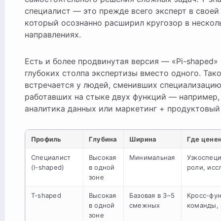
специалист — это прежде всего эксперт в своей
который осознанно расширил кругозор в неско
направлениях.
Есть и более продвинутая версия — «Pi-shaped» (
глубоких столпа экспертизы вместо одного. Так
встречается у людей, сменивших специализацию
работавших на стыке двух функций — например,
аналитика данных или маркетинг + продуктовый
Профиль
Глубина
Ширина
Где цене
Специалист
Высокая
Минимальная
Узкоспец
(I-shaped)
в одной
роли, исс
зоне
T-shaped
Высокая
Базовая в 3–5
Кросс-фу
в одной
смежных
команды, 
зоне