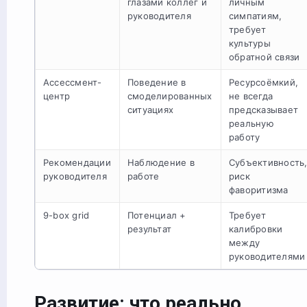
глазами коллег и
личным
руководителя
симпатиям,
требует
культуры
обратной связи
Ассессмент-
Поведение в
Ресурсоёмкий,
центр
смоделированных
не всегда
ситуациях
предсказывает
реальную
работу
Рекомендации
Наблюдение в
Субъективность
руководителя
работе
риск
фаворитизма
9-box grid
Потенциал +
Требует
результат
калибровки
между
руководителями
Развитие: что реально