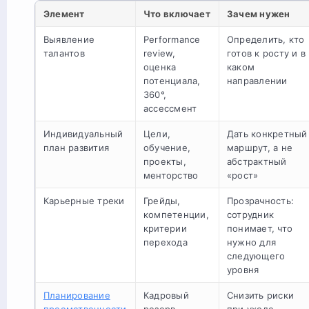
Элемент
Что включает
Зачем нужен
Выявление
Performance
Определить, кто
талантов
review,
готов к росту и в
оценка
каком
потенциала,
направлении
360°,
ассессмент
Индивидуальный
Цели,
Дать конкретный
план развития
обучение,
маршрут, а не
проекты,
абстрактный
менторство
«рост»
Карьерные треки
Грейды,
Прозрачность:
компетенции,
сотрудник
критерии
понимает, что
перехода
нужно для
следующего
уровня
Планирование
Кадровый
Снизить риски
преемственности
резерв,
при уходе