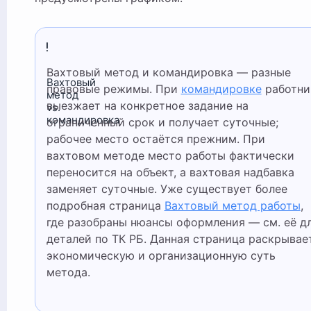
Вахтовый метод и командировка — разные
Вахтовый
правовые режимы. При
командировке
работни
метод
выезжает на конкретное задание на
vs.
командировка
ограниченный срок и получает суточные;
рабочее место остаётся прежним. При
вахтовом методе место работы фактически
переносится на объект, а вахтовая надбавка
заменяет суточные. Уже существует более
подробная страница
Вахтовый метод работы
,
где разобраны нюансы оформления — см. её д
деталей по ТК РБ. Данная страница раскрывае
экономическую и организационную суть
метода.