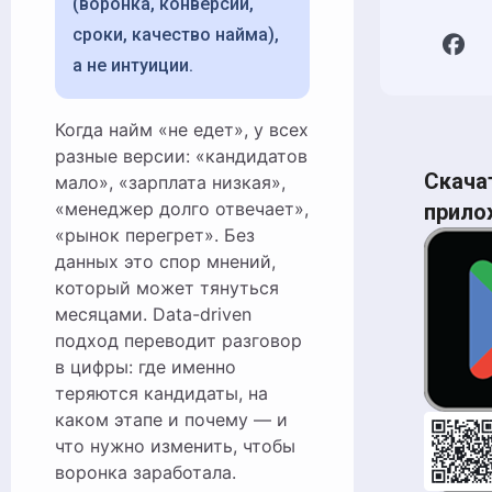
(воронка, конверсии,
сроки, качество найма),
а не интуиции.
Когда найм «не едет», у всех
разные версии: «кандидатов
Скача
мало», «зарплата низкая»,
«менеджер долго отвечает»,
прило
«рынок перегрет». Без
данных это спор мнений,
который может тянуться
месяцами. Data-driven
подход переводит разговор
в цифры: где именно
теряются кандидаты, на
каком этапе и почему — и
что нужно изменить, чтобы
воронка заработала.