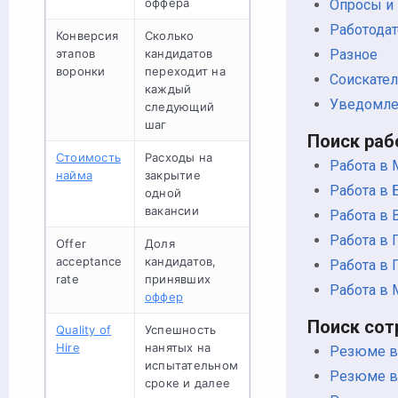
оффера
Опросы и
Работода
Конверсия
Сколько
этапов
кандидатов
Разное
воронки
переходит на
Соискате
каждый
Уведомле
следующий
шаг
Поиск ра
Стоимость
Расходы на
Работа в 
найма
закрытие
Работа в 
одной
вакансии
Работа в 
Работа в 
Offer
Доля
acceptance
кандидатов,
Работа в 
rate
принявших
Работа в
оффер
Поиск сот
Quality of
Успешность
Hire
нанятых на
Резюме в
испытательном
Резюме в
сроке и далее