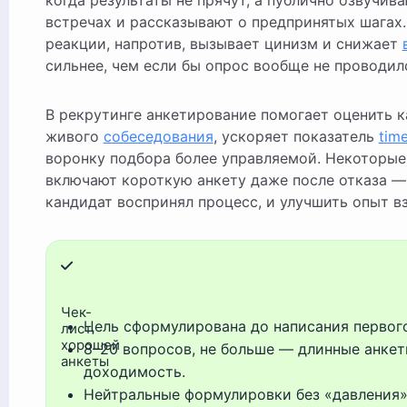
когда результаты не прячут, а публично озвучив
встречах и рассказывают о предпринятых шагах
реакции, напротив, вызывает цинизм и снижает
сильнее, чем если бы опрос вообще не проводил
В рекрутинге анкетирование помогает оценить к
живого
собеседования
, ускоряет показатель
time
воронку подбора более управляемой. Некоторы
включают короткую анкету даже после отказа — 
кандидат воспринял процесс, и улучшить опыт в
Чек-
Цель сформулирована до написания первог
лист
хорошей
8–20 вопросов, не больше — длинные анке
анкеты
доходимость.
Нейтральные формулировки без «давления»