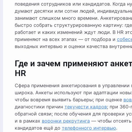
поведения сотрудников или кандидатов. Когда ну
думают десятки или сотни людей, индивидуальн
занимают слишком много времени. Анкетирован
быстро собрать структурированную картину: где
работает и каких изменений ждут люди. В HR эт
применяют на всех этапах — от подбора и
собес
выходных интервью и оценки качества внутренн
Где и зачем применяют анке
HR
Сфера применения анкетирования в управлении
широка. Анкеты используют при адаптации новы
чтобы вовремя выявить барьеры; при оценке
вов
диагностики причин
текучести кадров
; при 360
обратной связи; после обучения для проверки у
и в рамках
воронки рекрутинга
— чтобы отсеять
кандидатов ещё до
телефонного интервью
.