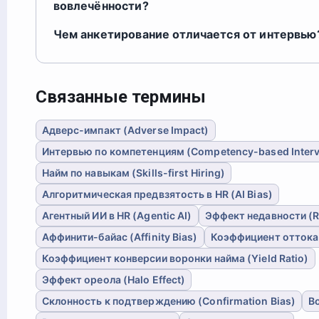
вовлечённости?
Чем анкетирование отличается от интервью
Связанные термины
Адверс-импакт (Adverse Impact)
Интервью по компетенциям (Competency-based Inter
Найм по навыкам (Skills-first Hiring)
Алгоритмическая предвзятость в HR (AI Bias)
Агентный ИИ в HR (Agentic AI)
Эффект недавности (R
Аффинити-байас (Affinity Bias)
Коэффициент оттока (
Коэффициент конверсии воронки найма (Yield Ratio)
Эффект ореола (Halo Effect)
Склонность к подтверждению (Confirmation Bias)
В