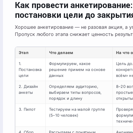
Как провести анкетирование:
постановки цели до закрыти
Хорошее анкетирование — не разовая акция, а у
Пропуск любого этапа снижает ценность результ
Этап
Что делаем
На что 
1.
Формулируем, какое
Цель до
Постановка
решение примем на основе
конкрет
цели
данных
всём» н
2. Дизайн
Определяем аудиторию,
8–20 во
анкеты
выбираем типы вопросов,
простые
порядок и длину
открыт
3. Пилот
Тестируем на малой группе
Проверя
(5–10 человек)
формули
техниче
4. Сбор
Рассылаем с понятным
Анонимн