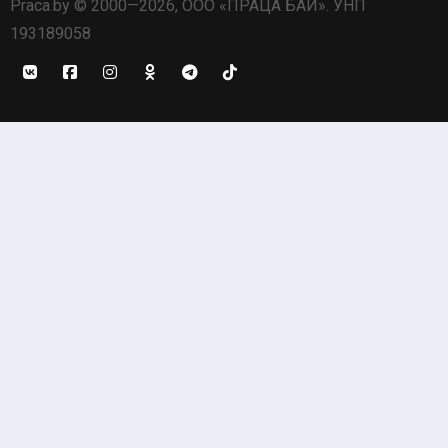
Praca.by © 2000—2026, ООО «ПРАЦА БАЙ». УНП
193189058