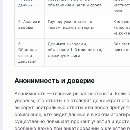
данных
объяснением цели и срока
честнос
раза
5. Анализ и
Группируем ответы по
Количес
выводы
темам, ищем паттерны
качеств
из конт
6.
Делимся выводами,
Без это
Обратная
объявляем 1–3 приоритета,
никто н
связь и
фиксируем шаги
действия
Анонимность и доверие
Анонимность — главный рычаг честности. Если 
уверены, что ответы не отследят до конкретного
выберут нейтральные ответы или вовсе пропустя
объяснение, кто видит данные и в каком агрегир
существенно повышает процент участия и досто
особенно важно при анкетировании о качестве 