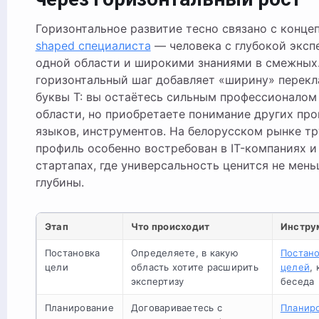
Горизонтальное развитие тесно связано с конц
shaped специалиста
— человека с глубокой эксп
одной области и широкими знаниями в смежных
горизонтальный шаг добавляет «ширину» перек
буквы T: вы остаётесь сильным профессионалом
области, но приобретаете понимание других про
языков, инструментов. На белорусском рынке тр
профиль особенно востребован в IT-компаниях и
стартапах, где универсальность ценится не мен
глубины.
Этап
Что происходит
Инстру
Постановка
Определяете, в какую
Постан
цели
область хотите расширить
целей
,
экспертизу
беседа
Планирование
Договариваетесь с
Планир