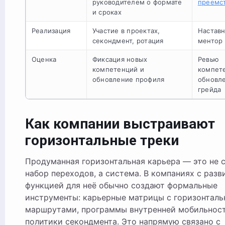
руководителем о формате
преемс
и сроках
Реализация
Участие в проектах,
Наставн
секондмент, ротация
ментор
Оценка
Фиксация новых
Ревью
компетенций и
компет
обновление профиля
обновл
грейда
Как компании выстраивают
горизонтальные треки
Продуманная горизонтальная карьера — это не 
набор переходов, а система. В компаниях с разв
функцией для неё обычно создают формальные
инструменты: карьерные матрицы с горизонтал
маршрутами, программы внутренней мобильност
политики секондмента. Это напрямую связано с