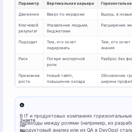
Параметр
Вертикальная карьера
Горизонтальна
Движение
Вверх по иерархии
Вширь, в новые
Ключевой
Управление людьми,
Расширение эк
результат
бюджетами
Подходит
Тем, кто хочет
Тем, кто хочет
лидировать
знания
Риск
Потеря экспертной
Разброс без фо
роли
Признание
Новый тайтл,
Обновление гр
роста
повышение оклада
ширина профи
В IT и продуктовых компаниях горизонтальные
Знаете
переходы между ролями (например, из разраб
ли
продуктовый анализ или из QA в DevOps) стал
вы