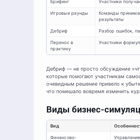
Брифинг
Участники получа
Игровые раунды
Команды принимаю
результаты
Дебриф
Разбор ошибок, п
Перенос в
Участники формул
практику
Дебриф — не просто обсуждение «чт
которые помогают участникам самос
очевидным решение привело к убытк
что помешало вовремя изменить кур
Виды бизнес-симуля
Вид
Особеннос
Финансово-
Управление