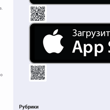
е.
то
Рубрики