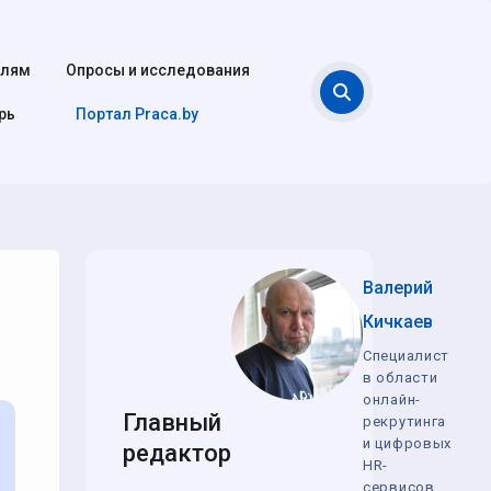
елям
Опросы и исследования
Поиск
рь
Портал Praca.by
Валерий
Кичкаев
Специалист
в области
онлайн-
Главный
рекрутинга
и цифровых
редактор
HR-
сервисов,