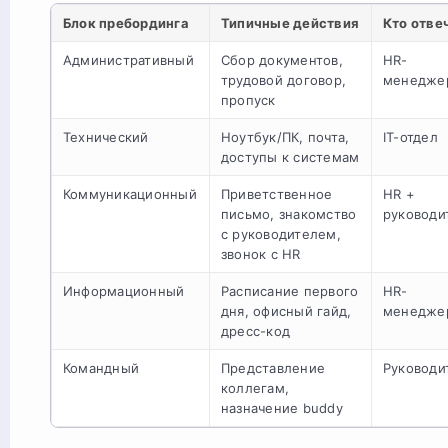
Блок пребординга
Типичные действия
Кто отве
Административный
Сбор документов,
HR-
трудовой договор,
менедже
пропуск
Технический
Ноутбук/ПК, почта,
IT-отдел
доступы к системам
Коммуникационный
Приветственное
HR +
письмо, знакомство
руководи
с руководителем,
звонок с HR
Информационный
Расписание первого
HR-
дня, офисный гайд,
менедже
дресс-код
Командный
Представление
Руководи
коллегам,
назначение buddy