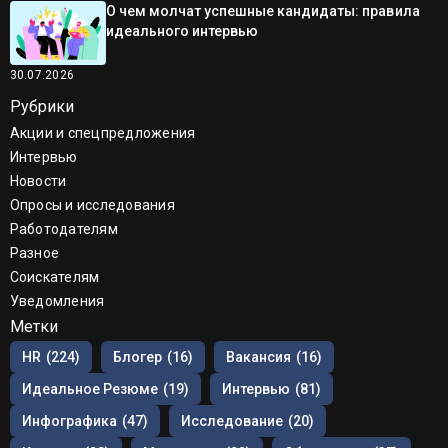
О чем молчат успешные кандидаты: правила
идеального интервью
30.07.2026
Рубрики
Акции и спецпредложения
Интервью
Новости
Опросы и исследования
Работодателям
Разное
Соискателям
Уведомления
Метки
HR
(224)
Блогер
(16)
Вакансия
(16)
Идеальное Резюме
(19)
Интервью
(81)
Инфографика
(47)
Исследование
(20)