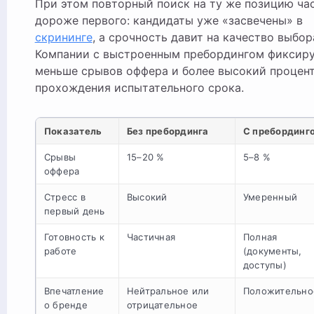
При этом повторный поиск на ту же позицию ча
дороже первого: кандидаты уже «засвечены» в
скрининге
, а срочность давит на качество выбор
Компании с выстроенным пребордингом фиксир
меньше срывов оффера и более высокий процен
прохождения испытательного срока.
Показатель
Без пребординга
С пребординг
Срывы
15–20 %
5–8 %
оффера
Стресс в
Высокий
Умеренный
первый день
Готовность к
Частичная
Полная
работе
(документы,
доступы)
Впечатление
Нейтральное или
Положительно
о бренде
отрицательное