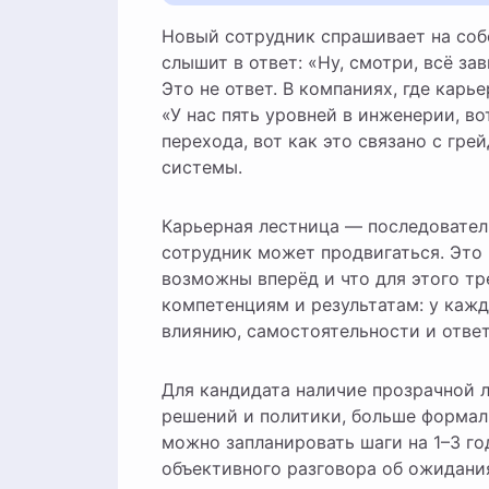
Новый сотрудник спрашивает на собеседовании: «А как у вас устроен карьерный рост?» — и
слышит в ответ: «Ну, смотри, всё з
Это не ответ. В компаниях, где карь
«У нас пять уровней в инженерии, вот
перехода, вот как это связано с гре
системы.
Карьерная лестница — последовател
сотрудник может продвигаться. Это
возможны вперёд и что для этого тр
компетенциям и результатам: у кажд
влиянию, самостоятельности и отве
Для кандидата наличие прозрачной 
решений и политики, больше формали
можно запланировать шаги на 1–3 го
объективного разговора об ожидани