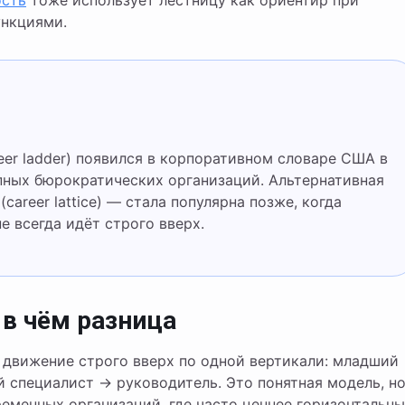
ость
тоже использует лестницу как ориентир при
ункциями.
упных бюрократических организаций. Альтернативная
areer lattice) — стала популярна позже, когда
е всегда идёт строго вверх.
 в чём разница
 движение строго вверх по одной вертикали: младший
 специалист → руководитель. Это понятная модель, н
еменных организаций, где часто ценнее горизонтальн