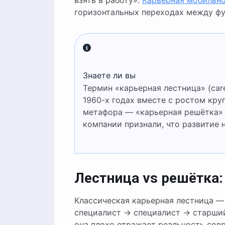
взять в работу».
Карьерная мобильн
горизонтальных переходах между ф
Знаете ли вы
Термин «карьерная лестница» (career ladder) появился в корпоративном словаре США в
1960-х годах вместе с ростом кр
метафора — «карьерная решётка» (c
компании признали, что развитие н
Лестница vs решётка:
Классическая карьерная лестница —
специалист → специалист → старший
она плохо отражает реальность совр