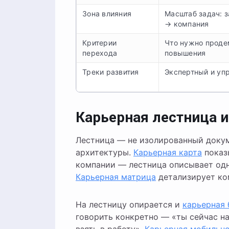
Зона влияния
Масштаб задач: 
→ компания
Критерии
Что нужно проде
перехода
повышения
Треки развития
Экспертный и уп
Карьерная лестница 
Лестница — не изолированный докуме
архитектуры.
Карьерная карта
показ
компании — лестница описывает одн
Карьерная матрица
детализирует ко
На лестницу опирается и
карьерная 
говорить конкретно — «ты сейчас на 