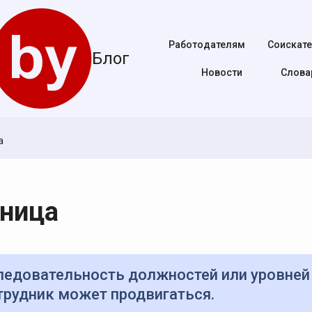
Работодателям
Соискат
Блог
Новости
Cлова
а
тница
отрудник может продвигаться.