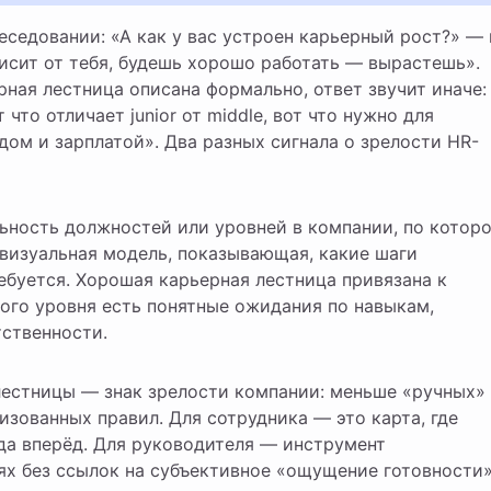
ависит от тебя, будешь хорошо работать — вырастешь».
ерная лестница описана формально, ответ звучит иначе:
 что отличает junior от middle, вот что нужно для
йдом и зарплатой». Два разных сигнала о зрелости HR-
ьность должностей или уровней в компании, по котор
 визуальная модель, показывающая, какие шаги
ебуется. Хорошая карьерная лестница привязана к
ого уровня есть понятные ожидания по навыкам,
тственности.
лестницы — знак зрелости компании: меньше «ручных»
зованных правил. Для сотрудника — это карта, где
да вперёд. Для руководителя — инструмент
ях без ссылок на субъективное «ощущение готовности»