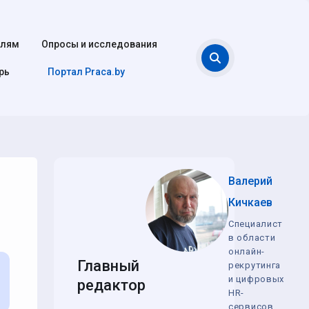
елям
Опросы и исследования
Поиск
рь
Портал Praca.by
Валерий
Кичкаев
Специалист
в области
онлайн-
Главный
рекрутинга
и цифровых
редактор
HR-
сервисов,