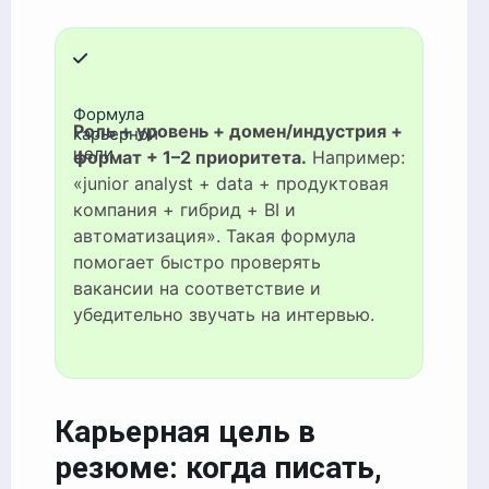
Формула
Роль + уровень + домен/индустрия +
карьерной
цели
формат + 1–2 приоритета.
Например:
«junior analyst + data + продуктовая
компания + гибрид + BI и
автоматизация». Такая формула
помогает быстро проверять
вакансии на соответствие и
убедительно звучать на интервью.
Карьерная цель в
резюме: когда писать,