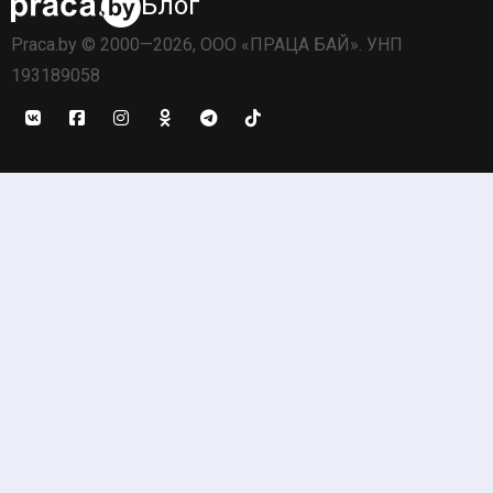
Блог
Praca.by © 2000—2026, ООО «ПРАЦА БАЙ». УНП
193189058