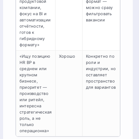
продуктовой
формат —
компании,
можно сразу
фокус на BI и
фильтровать
автоматизации
вакансии
отчётности,
готов к
гибридному
формату»
«Ищу позицию
Хорошо
Конкретно по
HR BP в
роли и
среднем или
индустрии, но
крупном
оставляет
бизнесе,
пространство
приоритет —
для вариантов
производство
или ритейл,
интересна
стратегическая
роль, а не
только
операционка»