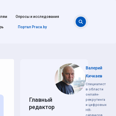
елям
Опросы и исследования
Поиск
рь
Портал Praca.by
Валерий
Кичкаев
Специалист
в области
онлайн-
Главный
рекрутинга
и цифровых
редактор
HR-
сервисов,