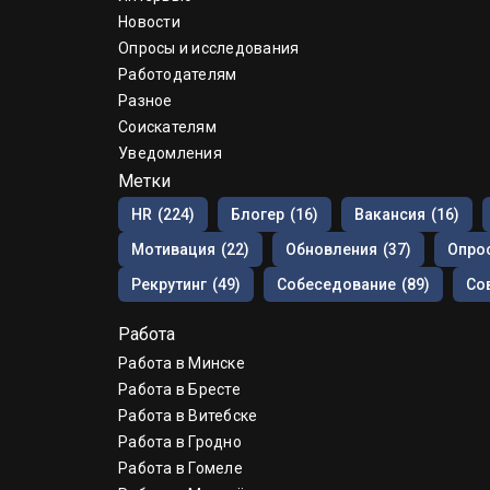
Новости
Опросы и исследования
Работодателям
Разное
Соискателям
Уведомления
Метки
HR
(224)
Блогер
(16)
Вакансия
(16)
Мотивация
(22)
Обновления
(37)
Опрос
Рекрутинг
(49)
Собеседование
(89)
Со
Работа
Работа в Минске
Работа в Бресте
Работа в Витебске
Работа в Гродно
Работа в Гомеле