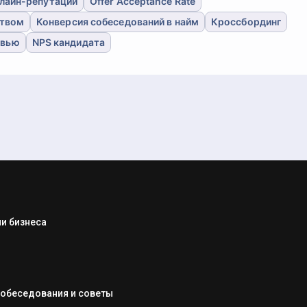
лайн-репутации
Offer Acceptance Rate
ством
Конверсия собеседований в найм
Кроссбординг
рвью
NPS кандидата
и бизнеса
собеседования и советы