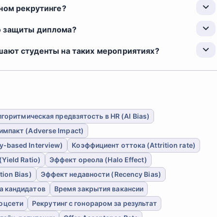
ном рекрутинге?
о защиты диплома?
шают студенты на таких мероприятиях?
горитмическая предвзятость в HR (AI Bias)
импакт (Adverse Impact)
-based Interview)
Коэффициент оттока (Attrition rate)
ield Ratio)
Эффект ореола (Halo Effect)
ion Bias)
Эффект недавности (Recency Bias)
а кандидатов
Время закрытия вакансии
соцсети
Рекрутинг с гонораром за результат