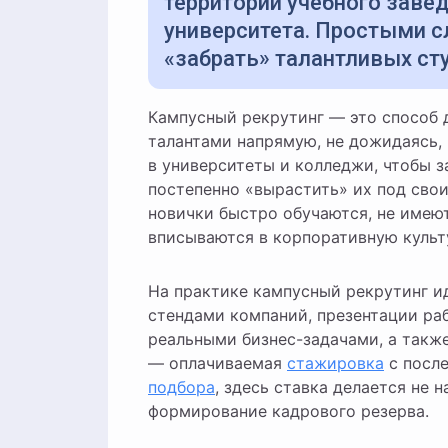
территории учебного заве
университета. Простыми с
«забрать» талантливых ст
Кампусный рекрутинг — это способ для работодателя выстроить связь с молодыми
талантами напрямую, не дожидаясь,
в университеты и колледжи, чтобы з
постепенно «вырастить» их под свои
новички быстро обучаются, не имею
вписываются в корпоративную культ
На практике кампусный рекрутинг и
стендами компаний, презентации ра
реальными бизнес-задачами, а такж
— оплачиваемая
стажировка
с посл
подбора
, здесь ставка делается не 
формирование кадрового резерва.