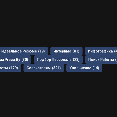
Идеальное Резюме
(19)
Интервью
(81)
Инфографика
(
ы Praca.by
(30)
Подбор Персонала
(23)
Поиск Работы
(
веты
(129)
Соискателям
(321)
Увольнение
(14)