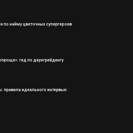
я по найму цветочных супергероев
опроще»: гид по даунгрейдингу
: правила идеального интервью