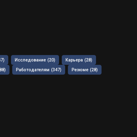
47)
Исследование
(20)
Карьера
(28)
88)
Работодателям
(347)
Резюме
(28)