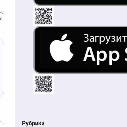
ы,
с
Рубрики