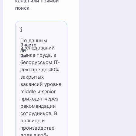
канал или прямой
поиск.
По данным
Знаете
исследований
ли
рынка труда, в
вы
белорусском IT-
секторе до 40%
закрытых
вакансий уровня
middle и senior
приходят через
рекомендации
сотрудников. В
рознице и
производстве
доля джоб-