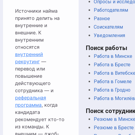
Опросы и исслед
Работодателям
Источники найма
принято делить на
Разное
внутренние и
Соискателям
внешние. К
Уведомления
внутренним
относятся
Поиск работы
внутренний
Работа в Минске
рекрутинг
—
Работа в Бресте
перевод или
Работа в Витебск
повышение
Работа в Гомеле
действующего
Работа в Гродно
сотрудника — и
реферальная
Работа в Могилё
программа
, когда
Поиск сотрудни
кандидата
Резюме в Минск
рекомендует кто-то
из команды. К
Резюме в Бресте
внешним — джоб-