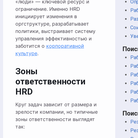
«люди» — ключевой ресурс и
Оп
ограничение. Именно HRD
Ра
инициирует изменения в
Ра
оргструктуре, разрабатывает
Со
политики, выстраивает систему
Ув
управления эффективностью и
заботится о
корпоративной
Поис
культуре
.
Ра
Раб
Зоны
Раб
ответственности
Ра
HRD
Раб
Ра
Круг задач зависит от размера и
зрелости компании, но типичные
Поис
зоны ответственности выглядят
Ре
так:
Ре