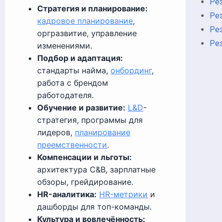
Ре
Стратегия и планирование:
Ре
кадровое планирование
,
Ре
оргразвитие, управление
Ре
изменениями.
Подбор и адаптация:
стандарты найма,
онбординг
,
работа с брендом
работодателя.
Обучение и развитие:
L&D
-
стратегия, программы для
лидеров,
планирование
преемственности
.
Компенсации и льготы:
архитектура C&B, зарплатные
обзоры, грейдирование.
HR-аналитика:
HR-метрики
и
дашборды для топ-команды.
Культура и вовлечённость: