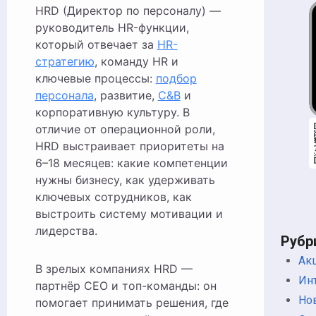
HRD (Директор по персоналу) —
руководитель HR-функции,
который отвечает за
HR-
стратегию
, команду HR и
ключевые процессы:
подбор
персонала
, развитие,
C&B
и
корпоративную культуру. В
отличие от операционной роли,
HRD выстраивает приоритеты на
6–18 месяцев: какие компетенции
нужны бизнесу, как удерживать
ключевых сотрудников, как
выстроить систему мотивации и
лидерства.
Рубр
Ак
В зрелых компаниях HRD —
Ин
партнёр CEO и топ-команды: он
Но
помогает принимать решения, где