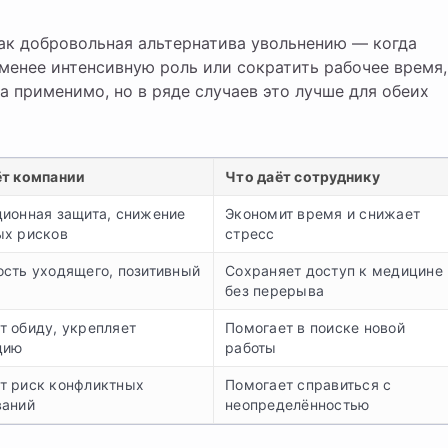
ак добровольная альтернатива увольнению — когда
менее интенсивную роль или сократить рабочее время,
да применимо, но в ряде случаев это лучше для обеих
ёт компании
Что даёт сотруднику
ционная защита, снижение
Экономит время и снижает
ых рисков
стресс
ость уходящего, позитивный
Сохраняет доступ к медицине
без перерыва
т обиду, укрепляет
Помогает в поиске новой
цию
работы
т риск конфликтных
Помогает справиться с
ваний
неопределённостью