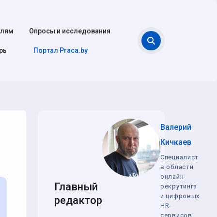
елям
Опросы и исследования
Поиск
рь
Портал Praca.by
Валерий
Кичкаев
Специалист
в области
онлайн-
Главный
рекрутинга
и цифровых
редактор
HR-
сервисов,