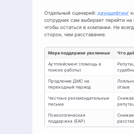
Отдельный сценарий:
дауншифтинг
к
сотрудник сам выбирает перейти на 
чтобы остаться в компании. Не всег
сторон, чем расставание.
Мера поддержки уволенных
Что да
Аутплейсмент (помощь в
Репута
поиске работы)
судебн
Продление ДМС на
Лояльн
переходный период
отзыв
Честные рекомендательные
Снижае
письма
репута
Психологическая
Снижае
поддержка (EAP)
расста