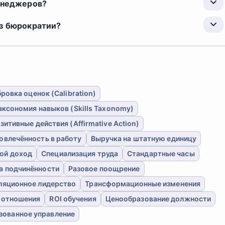
менеджеров?
ез бюрократии?
ровка оценок (Calibration)
аксономия навыков (Skills Taxonomy)
зитивные действия (Affirmative Action)
овлечённость в работу
Выручка на штатную единицу
ой доход
Специализация труда
Стандартные часы
а подчинённости
Разовое поощрение
ляционное лидерство
Трансформационные изменения
 отношения
ROI обучения
Ценообразование должности
зованное управление