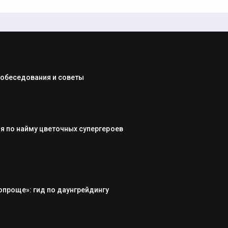
собеседования и советы
я по найму цветочных супергероев
опроще»: гид по даунгрейдингу