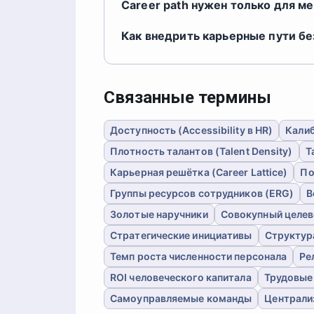
Career path нужен только для 
Как внедрить карьерные пути б
Связанные термины
Доступность (Accessibility в HR)
Калиб
Плотность талантов (Talent Density)
Т
Карьерная решётка (Career Lattice)
По
Группы ресурсов сотрудников (ERG)
В
Золотые наручники
Совокупный целев
Стратегические инициативы
Структур
Темп роста численности персонала
Ре
ROI человеческого капитала
Трудовые
Самоуправляемые команды
Централи