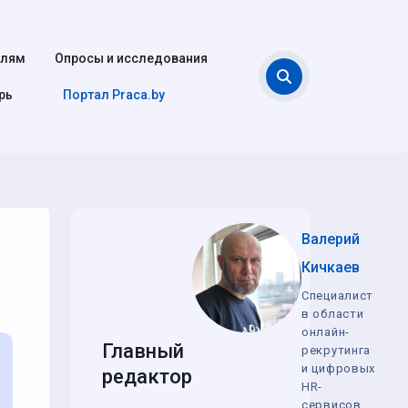
елям
Опросы и исследования
Поиск
рь
Портал Praca.by
Валерий
Кичкаев
Специалист
в области
онлайн-
Главный
рекрутинга
и цифровых
редактор
HR-
сервисов,