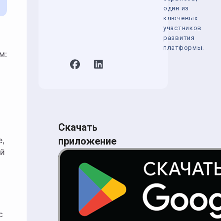
один из
ключевых
участников
развития
платформы.
м:
Скачать
е,
приложение
ый
с