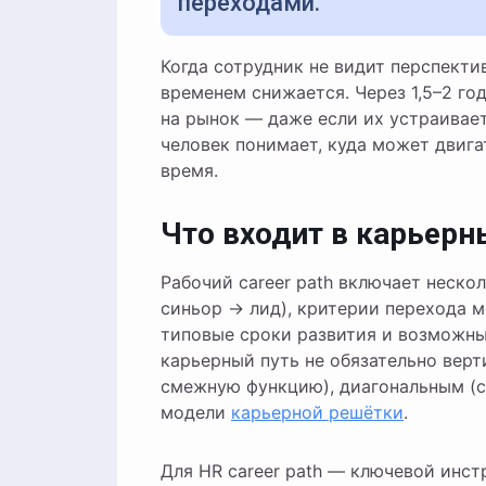
переходами.
Когда сотрудник не видит перспективы роста, даже высокая текущая мотивация со
временем снижается. Через 1,5–2 го
на рынок — даже если их устраивает
человек понимает, куда может двигат
время.
Что входит в карьерн
Рабочий career path включает неск
синьор → лид), критерии перехода м
типовые сроки развития и возможны
карьерный путь не обязательно вер
смежную функцию), диагональным (с
модели
карьерной решётки
.
Для HR career path — ключевой инст