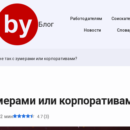
Работодателям
Соискат
Блог
Новости
Cлова
не так с зумерами или корпоративами?
умерами или корпоратива
2 мин
(
)
4.7
3