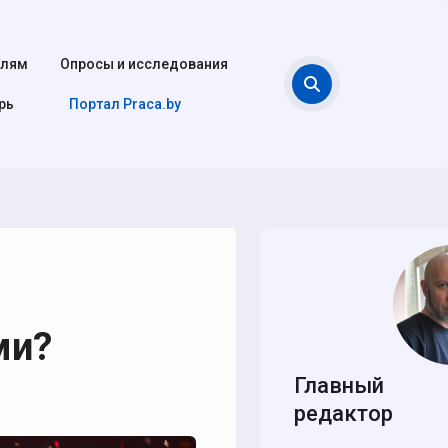
елям
Опросы и исследования
Поиск
рь
Портал Praca.by
ми?
Главный
редактор