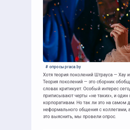
# опросы praca.by
Хотя теория поколений Штрауса — Хау изначально описывала американское общество, она стала популярна и у нас. Почему?
Теория поколений — это сборник обобще
словах критикует. Особый интерес сег
приписывают черты «не таких», и один
корпоративам. Но так ли это на самом
неформального общения с коллегами, 
это выяснить, мы провели опрос.