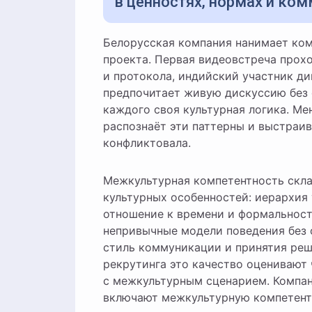
в ценностях, нормах и ком
Белорусская компания нанимает команду из Польши, Индии и Германии для совместного
проекта. Первая видеовстреча прохо
и протокола, индийский участник ди
предпочитает живую дискуссию без 
каждого своя культурная логика. М
распознаёт эти паттерны и выстраив
конфликтовала.
Межкультурная компетентность скла
культурных особенностей: иерархия 
отношение к времени и формальнос
непривычные модели поведения без
стиль коммуникации и принятия реш
рекрутинга это качество оценивают
с межкультурным сценарием. Компа
включают межкультурную компетент