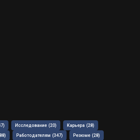
47)
Исследование
(20)
Карьера
(28)
88)
Работодателям
(347)
Резюме
(28)