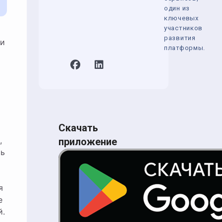
один из
ключевых
участников
развития
ки
платформы.
Скачать
,
приложение
ть
я
е
й.