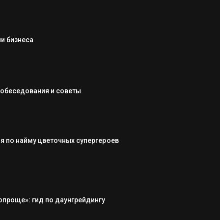
и бизнеса
собеседования и советы
я по найму цветочных супергероев
опроще»: гид по даунгрейдингу