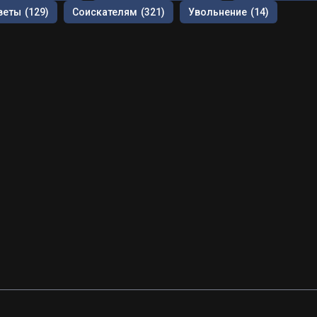
веты
(129)
Соискателям
(321)
Увольнение
(14)