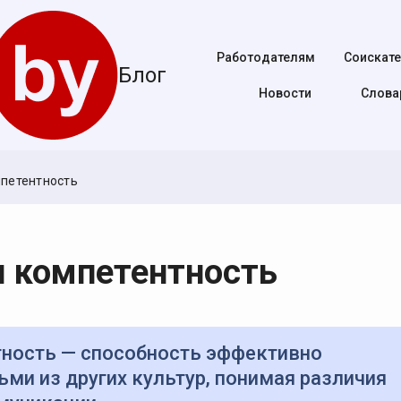
Работодателям
Соискат
Блог
Новости
Cлова
петентность
 компетентность
ми из других культур, понимая различия