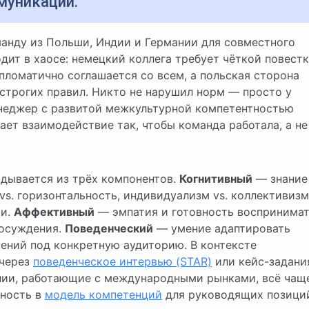
муникации.
дит в хаосе: немецкий коллега требует чёткой повест
пломатично соглашается со всем, а польская сторона
строгих правил. Никто не нарушил норм — просто у
енеджер с развитой межкультурной компетентностью
ает взаимодействие так, чтобы команда работала, а не
дывается из трёх компонентов.
Когнитивный
— знание
vs. горизонтальность, индивидуализм vs. коллективизм
ти.
Аффективный
— эмпатия и готовность воспринима
 осуждения.
Поведенческий
— умение адаптировать
ений под конкретную аудиторию. В контексте
 через
поведенческое интервью (STAR)
или кейс-задани
нии, работающие с международными рынками, всё чащ
ность в
модель компетенций
для руководящих позици