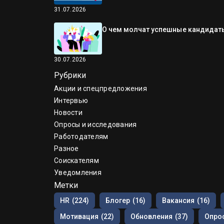
31.07.2026
О чем молчат успешные кандидаты
30.07.2026
Рубрики
Акции и спецпредложения
Интервью
Новости
Опросы и исследования
Работодателям
Разное
Соискателям
Уведомления
Метки
HR
(224)
Блогер
(16)
Вакансия
(16)
Мотивация
(22)
Обновления
(37)
Опрос