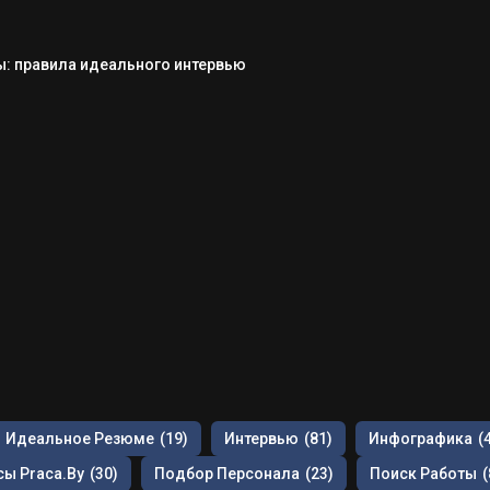
: правила идеального интервью
Идеальное Резюме
(19)
Интервью
(81)
Инфографика
(
ы Praca.by
(30)
Подбор Персонала
(23)
Поиск Работы
(