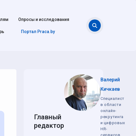
елям
Опросы и исследования
Поиск
рь
Портал Praca.by
Валерий
Кичкаев
Специалист
в области
онлайн-
Главный
рекрутинга
и цифровых
редактор
HR-
сервисов,