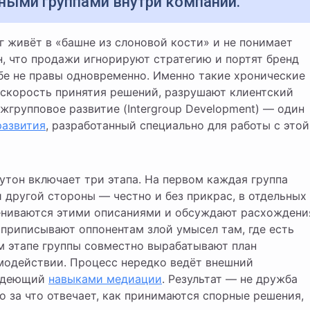
ными группами внутри компании.
, что продажи игнорируют стратегию и портят бренд
бе не правы одновременно. Именно такие хронические
скорость принятия решений, разрушают клиентский
групповое развитие (Intergroup Development) — один
развития
, разработанный специально для работы с этой
утон включает три этапа. На первом каждая группа
 другой стороны — честно и без прикрас, в отдельных
ениваются этими описаниями и обсуждают расхождени
 приписывают оппонентам злой умысел там, где есть
м этапе группы совместно вырабатывают план
модействии. Процесс нередко ведёт внешний
ладеющий
навыками медиации
. Результат — не дружба
то за что отвечает, как принимаются спорные решения,