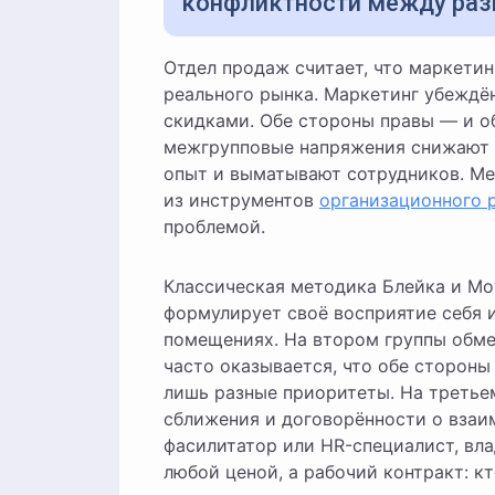
конфликтности между раз
Отдел продаж считает, что маркетинг живёт в «башне из слоновой кости» и не понимает
реального рынка. Маркетинг убеждён
скидками. Обе стороны правы — и о
межгрупповые напряжения снижают 
опыт и выматывают сотрудников. Меж
из инструментов
организационного 
проблемой.
Классическая методика Блейка и Мо
формулирует своё восприятие себя и
помещениях. На втором группы обм
часто оказывается, что обе стороны
лишь разные приоритеты. На третье
сближения и договорённости о взаи
фасилитатор или HR-специалист, в
любой ценой, а рабочий контракт: к