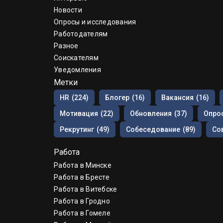
Новости
Опросы и исследования
Работодателям
Разное
Соискателям
Уведомления
Метки
HR
(224)
Блогер
(16)
Вакансия
(16)
Мотивация
(22)
Обновления
(37)
Опрос
Рекрутинг
(49)
Собеседование
(89)
Со
Работа
Работа в Минске
Работа в Бресте
Работа в Витебске
Работа в Гродно
Работа в Гомеле