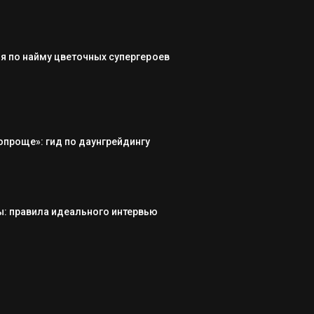
я по найму цветочных супергероев
опроще»: гид по даунгрейдингу
: правила идеального интервью