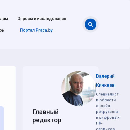
елям
Опросы и исследования
Поиск
рь
Портал Praca.by
Валерий
Кичкаев
Специалист
в области
онлайн-
Главный
рекрутинга
и цифровых
редактор
HR-
сервисов,