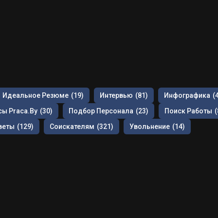
Идеальное Резюме
(19)
Интервью
(81)
Инфографика
(
ы Praca.by
(30)
Подбор Персонала
(23)
Поиск Работы
(
веты
(129)
Соискателям
(321)
Увольнение
(14)