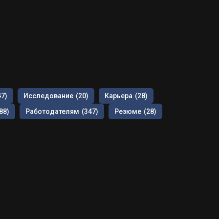
47)
Исследование
(20)
Карьера
(28)
88)
Работодателям
(347)
Резюме
(28)