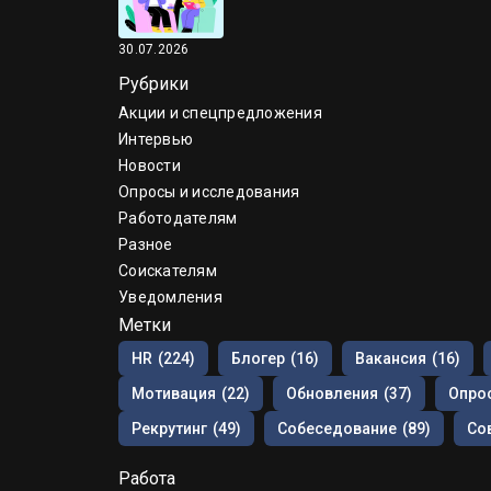
30.07.2026
Рубрики
Акции и спецпредложения
Интервью
Новости
Опросы и исследования
Работодателям
Разное
Соискателям
Уведомления
Метки
HR
(224)
Блогер
(16)
Вакансия
(16)
Мотивация
(22)
Обновления
(37)
Опрос
Рекрутинг
(49)
Собеседование
(89)
Со
Работа