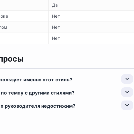
Да
роке
Нет
пом
Нет
Нет
опросы
спользует именно этот стиль?
по темпу с другими стилями?
емп руководителя недостижим?