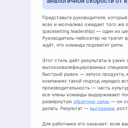
аналогичной скорости от 
Представьте руководителя, который первым приходит на работу, закрывает задачи быстрее
всех и молчаливо ожидает того же о
(pacesetting leadership) — один из 
Руководитель-пейссетер не тратит в
ждёт, что команда подхватит ритм.
Этот стиль даёт результаты в узких 
высококвалифицированных специалис
быстрый рывок — запуск продукта, к
компаниях такой подход нередко вст
производительность — часть культу
все члены команды выдерживают пос
развёрнутую
обратную связь
— он ож
делать. Результат —
выгорание
, рос
Для работника это означает: если в