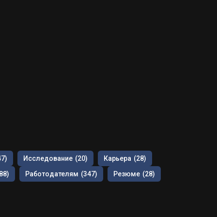
47)
Исследование
(20)
Карьера
(28)
88)
Работодателям
(347)
Резюме
(28)