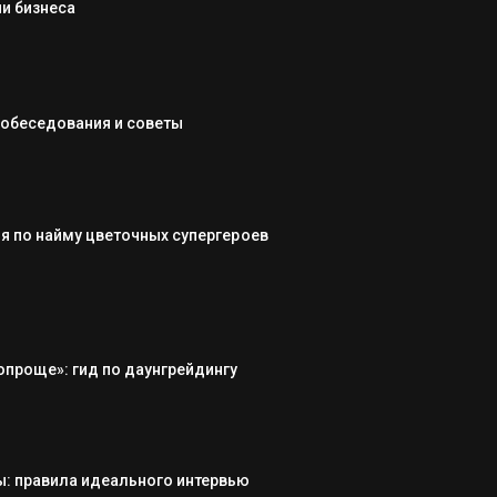
и бизнеса
собеседования и советы
я по найму цветочных супергероев
опроще»: гид по даунгрейдингу
: правила идеального интервью