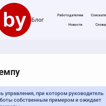
Работодателям
Соискат
Блог
Новости
Cлова
у
темпу
аботы собственным примером и ожидает