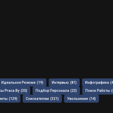
Идеальное Резюме
(19)
Интервью
(81)
Инфографика
(
ы Praca.by
(30)
Подбор Персонала
(23)
Поиск Работы
(
веты
(129)
Соискателям
(321)
Увольнение
(14)