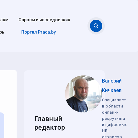
елям
Опросы и исследования
Поиск
рь
Портал Praca.by
Валерий
Кичкаев
Специалист
в области
онлайн-
Главный
рекрутинга
и цифровых
редактор
HR-
сервисов,