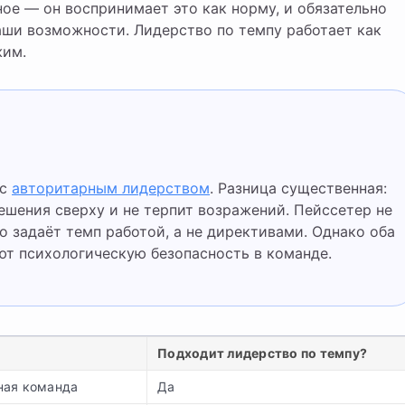
ное — он воспринимает это как норму, и обязательно
аши возможности. Лидерство по темпу работает как
жим.
 с
авторитарным лидерством
. Разница существенная:
ешения сверху и не терпит возражений. Пейссетер не
 задаёт темп работой, а не директивами. Однако оба
ют психологическую безопасность в команде.
Подходит лидерство по темпу?
ная команда
Да