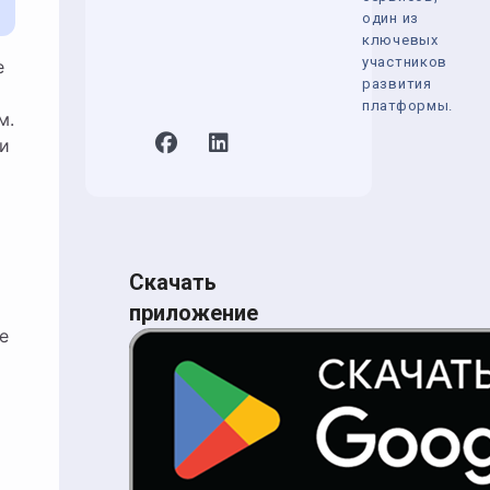
один из
ключевых
участников
развития
платформы.
м.
 и
Скачать
приложение
е