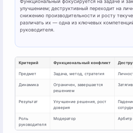
Функциональный фокусируется на задаче и за
улучшением; деструктивный переходит на личн
снижению производительности и росту текуче
различать их — одна из ключевых компетенци
руководителя.
Критерий
Функциональный конфликт
Дестру
Предмет
Задача, метод, стратегия
Личност
Динамика
Ограничен, завершается
Затягив
решением
Результат
Улучшение решения, рост
Падени
доверия
сотруд
Роль
Модератор
Арбитр
руководителя