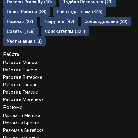
Опросы Praca.by
(30)
Подбор Персонала
(23)
Поиск Работы
(88)
Работодателям
(346)
Резюме
(28)
Рекрутинг
(49)
Собеседование
(89)
Советы
(128)
Соискателям
(321)
Увольнение
(13)
Работа
Работа в Минске
Работа в Бресте
Работа в Витебске
Работа в Гродно
Работа в Гомеле
Работа в Могилёве
Резюме
Резюме в Минске
Резюме в Бресте
Резюме в Витебске
Резюме в Гродно