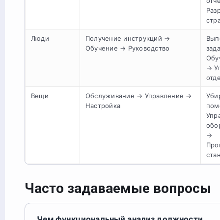
отч
Раз
стр
Люди
Получение инструкций →
Вып
Обучение → Руководство
зад
Обу
→ У
отд
Вещи
Обслуживание → Управление →
Уби
Настройка
пом
Упр
обо
→
Про
ста
Часто задаваемые вопросы
Чем функциональный анализ должности