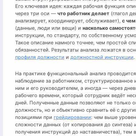
Его ключевая идея: каждая рабочая функция оп
через три оси —
что работник делает
(глагол де
анализирует, координирует, обслуживает),
с чем
(данные, люди или вещи) и
насколько самостоят
инструкции, по стандарту, по собственному усм
Такое описание намного точнее, чем простой сп
обязанностей. Результаты анализа ложатся в осн
профиля должности
и
должностной инструкции
.
На практике функциональный анализ проводится
наблюдение за работником, структурированное 
ним и его руководителем, а иногда — через днев
рабочего времени, который сотрудник ведёт нес
дней. Полученные данные позволяют не только о
должность, но и объективно сравнить её с друг
позициями при
грейдировании
: чем выше уровен
сложности данных (от копирования до синтеза) 
получения инструкций до наставничества), тем 