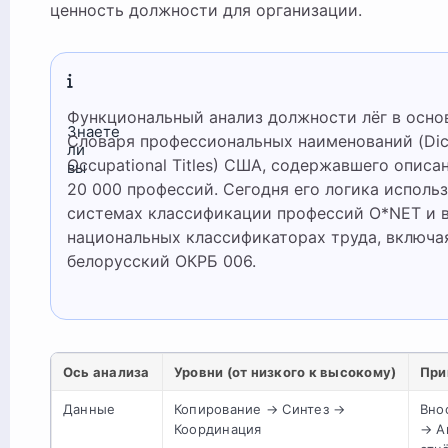
ценность должности для организации.
Функциональный анализ должности лёг в основу
Знаете
Словаря профессиональных наименований (Dict
ли
Occupational Titles) США, содержавшего описа
вы
20 000 профессий. Сегодня его логика использ
системах классификации профессий O*NET и 
национальных классификаторах труда, включа
белорусский ОКРБ 006.
Ось анализа
Уровни (от низкого к высокому)
При
Данные
Копирование → Синтез →
Вно
Координация
→ А