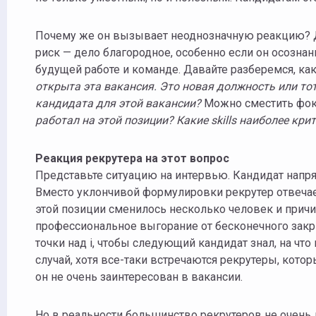
Почему же он вызывает неоднозначную реакцию? Де
риск — дело благородное, особенно если он осозн
будущей работе и команде. Давайте разберемся, как
открыта эта вакансия
.
Это новая должность или то
кандидата для этой вакансии?
Можно сместить фок
работал на этой позиции
? К
акие skills наиболее кр
Реакция рекрутера на этот вопрос
Представьте ситуацию на интервью. Кандидат напря
Вместо уклончивой формулировки рекрутер отвечает 
этой позиции сменилось несколько человек и причи
профессиональное выгорание от бесконечного закры
точки над i, чтобы следующий кандидат знал, на чт
случай, хотя все-таки встречаются рекрутеры, котор
он не очень заинтересован в вакансии.
Но в реальности большинство рекрутеров не очень л