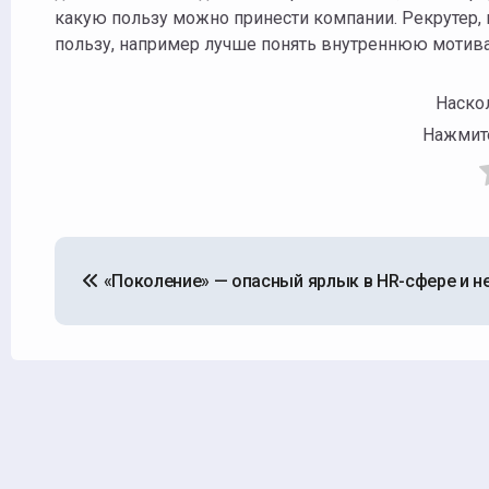
какую пользу можно принести компании. Рекрутер, 
пользу, например лучше понять внутреннюю мотива
Наск
Нажмите
Навигация
«Поколение» — опасный ярлык в HR-сфере и н
по
записям