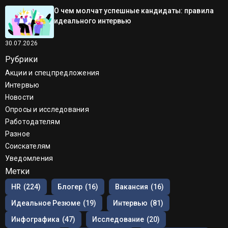
О чем молчат успешные кандидаты: правила
идеального интервью
30.07.2026
Рубрики
Акции и спецпредложения
Интервью
Новости
Опросы и исследования
Работодателям
Разное
Соискателям
Уведомления
Метки
HR
(224)
Блогер
(16)
Вакансия
(16)
Идеальное Резюме
(19)
Интервью
(81)
Инфографика
(47)
Исследование
(20)