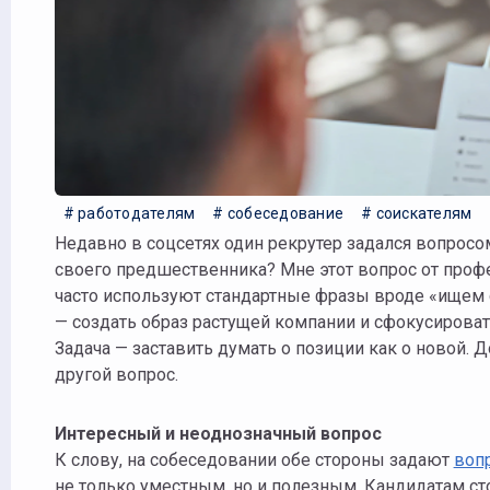
# работодателям
# собеседование
# соискателям
Недавно в соцсетях один рекрутер задался вопросом: зачем кандидаты на собеседовании так часто спрашивают о судьбе
своего предшественника? Мне этот вопрос от профе
часто используют стандартные фразы вроде «ищем 
— создать образ растущей компании и сфокусироват
Задача — заставить думать о позиции как о новой
другой вопрос.
Интересный и неоднозначный вопрос
К слову, на собеседовании обе стороны задают
воп
не только уместным, но и полезным. Кандидатам сто