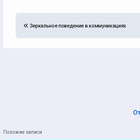
Навигация
Зеркальное поведение в коммуникациях
по
записям
О
Похожие записи