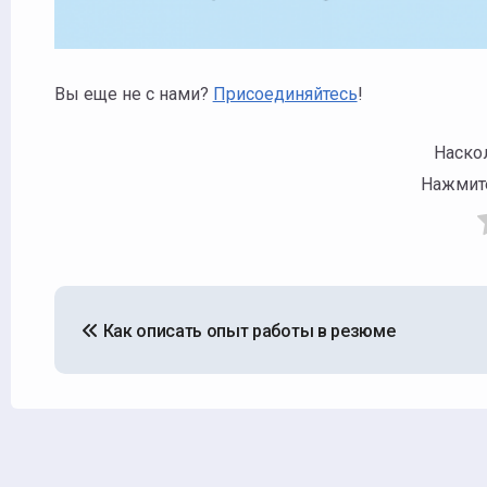
Вы еще не с нами?
Присоединяйтесь
!
Наск
Нажмите
Навигация
Как описать опыт работы в резюме
по
записям