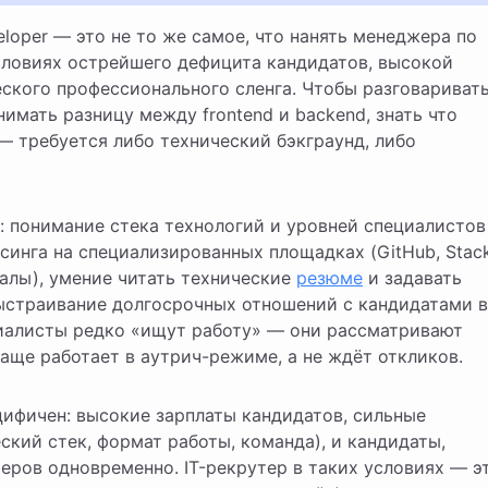
словиях острейшего дефицита кандидатов, высокой
ского профессионального сленга. Чтобы разговариват
имать разницу между frontend и backend, знать что
 — требуется либо технический бэкграунд, либо
: понимание стека технологий и уровней специалистов
сорсинга на специализированных площадках (GitHub, Stac
аналы), умение читать технические
резюме
и задавать
ыстраивание долгосрочных отношений с кандидатами в
циалисты редко «ищут работу» — они рассматривают
аще работает в аутрич-режиме, а не ждёт откликов.
цифичен: высокие зарплаты кандидатов, сильные
ский стек, формат работы, команда), и кандидаты,
еров одновременно. IT-рекрутер в таких условиях — э