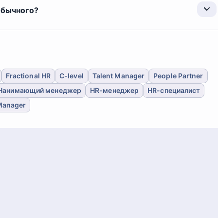
обычного?
Fractional HR
C-level
Talent Manager
People Partner
Нанимающий менеджер
HR-менеджер
HR-специалист
Manager