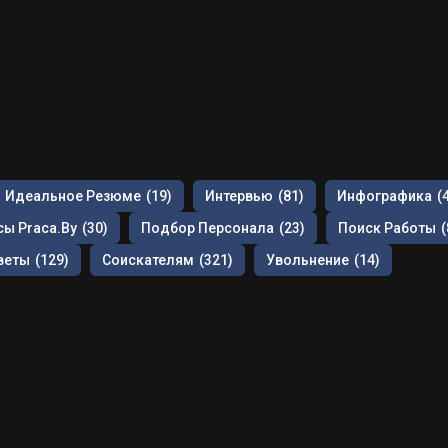
Идеальное Резюме
(19)
Интервью
(81)
Инфографика
(
ы Praca.by
(30)
Подбор Персонала
(23)
Поиск Работы
(
веты
(129)
Соискателям
(321)
Увольнение
(14)