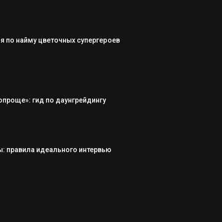
я по найму цветочных супергероев
опроще»: гид по даунгрейдингу
: правила идеального интервью