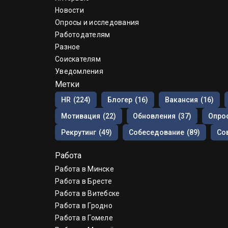
Новости
Опросы и исследования
Работодателям
Разное
Соискателям
Уведомления
Метки
HR
(224)
Блогер
(16)
Вакансия
(16)
Мотивация
(22)
Обновления
(37)
Опрос
Рекрутинг
(49)
Собеседование
(89)
Со
Работа
Работа в Минске
Работа в Бресте
Работа в Витебске
Работа в Гродно
Работа в Гомеле