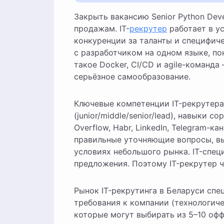
Закрыть вакансию Senior Python Developer — это не то же самое, что нанять менеджера по
продажам. IT-
рекрутер
работает в у
конкуренции за таланты и специфиче
с разработчиком на одном языке, пон
такое Docker, CI/CD и agile-команда
серьёзное самообразование.
Ключевые компетенции IT-рекрутера
(junior/middle/senior/lead), навыки 
Overflow, Habr, LinkedIn, Telegram-к
правильные уточняющие вопросы, в
условиях небольшого рынка. IT-спе
предложения. Поэтому IT-рекрутер ч
Рынок IT-рекрутинга в Беларуси спе
требования к компании (технологиче
которые могут выбирать из 5–10 офф