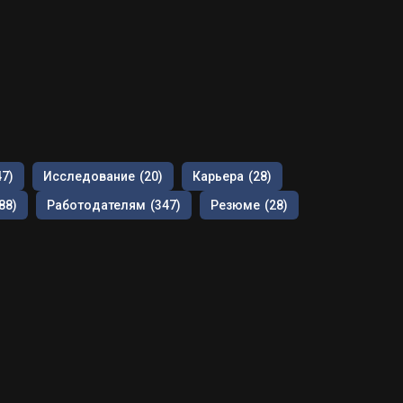
47)
Исследование
(20)
Карьера
(28)
88)
Работодателям
(347)
Резюме
(28)