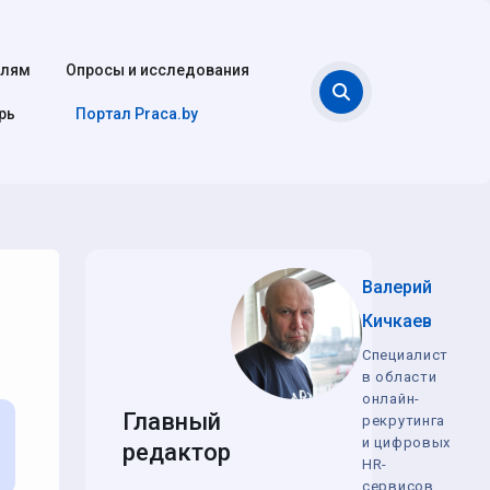
елям
Опросы и исследования
Поиск
рь
Портал Praca.by
Валерий
Кичкаев
Специалист
в области
онлайн-
Главный
рекрутинга
и цифровых
редактор
HR-
сервисов,