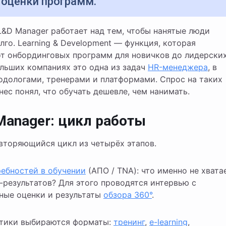
 оценки программ.
L&D Manager работает над тем, чтобы нанятые люди
лго. Learning & Development — функция, которая
 от онбординговых программ для новичков до лидерски
ольших компаниях это одна из задач
HR-менеджера
, в
одологами, тренерами и платформами. Спрос на таких
ес понял, что обучать дешевле, чем нанимать.
Manager: цикл работы
овторяющийся цикл из четырёх этапов.
ребностей в обучении
(АПО / TNA): что именно не хвата
-результатов? Для этого проводятся интервью с
ные оценки и результаты
обзора 360°
.
стики выбираются форматы:
тренинг
,
e-learning
,