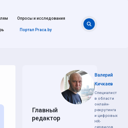
елям
Опросы и исследования
Поиск
рь
Портал Praca.by
Валерий
Кичкаев
Специалист
в области
онлайн-
Главный
рекрутинга
и цифровых
редактор
HR-
сервисов,