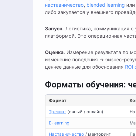
наставничество
,
blended learning
ил
либо закупается у внешнего провайд
Запуск.
Логистика, коммуникация с 
платформой. Это операционная част
Оценка.
Измерение результата по мо
изменение поведения → бизнес-резу
ценнее данные для обоснования
ROI 
Форматы обучения: ч
Формат
Ко
Тренинг
(очный / онлайн)
На
E-learning
Ма
Наставничество
/ менторинг
Пе