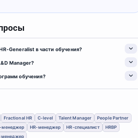
опросы
HR-Generalist в части обучения?
L&D Manager?
ограмм обучения?
Fractional HR
C-level
Talent Manager
People Partner
g-менеджер
HR-менеджер
HR-специалист
HRBP
 менеджер