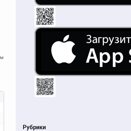
,
ем
Рубрики