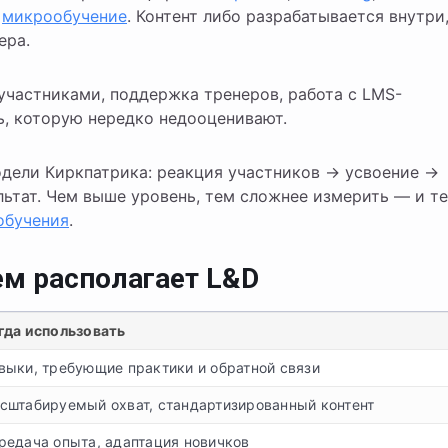
и
микрообучение
. Контент либо разрабатывается внутри
ера.
участниками, поддержка тренеров, работа с LMS-
ь, которую нередко недооценивают.
дели Киркпатрика: реакция участников → усвоение →
льтат. Чем выше уровень, тем сложнее измерить — и т
обучения
.
ем располагает L&D
гда использовать
выки, требующие практики и обратной связи
сштабируемый охват, стандартизированный контент
редача опыта, адаптация новичков