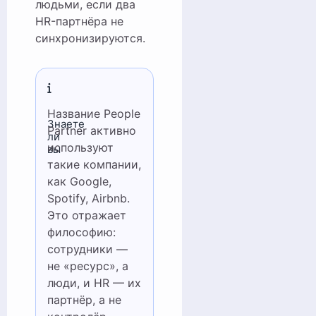
людьми, если два
HR-партнёра не
синхронизируются.
Название People
Знаете
Partner активно
ли
используют
вы
такие компании,
как Google,
Spotify, Airbnb.
Это отражает
философию:
сотрудники —
не «ресурс», а
люди, и HR — их
партнёр, а не