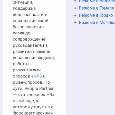
Резюме в Витебс
ситуаций,
Резюме в Гомеле
поддержка
вовлечённости и
Резюме в Гродно
психологической
Резюме в Могилё
безопасности в
команде,
сопровождение
руководителей в
развитии навыков
управления людьми,
работа с
результатами
опросов
eNPS
и
pulse-опросов. По
сути, People Partner
— это «человек HR»
в команде, к
которому идут не с
бюрократическими