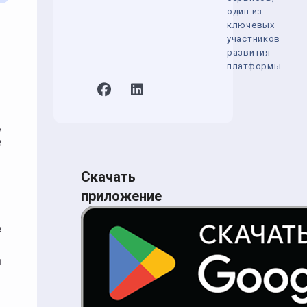
один из
ключевых
участников
развития
платформы.
,
е
Скачать
приложение
е
ы