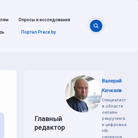
елям
Опросы и исследования
Поиск
рь
Портал Praca.by
Валерий
Кичкаев
Специалист
в области
онлайн-
Главный
рекрутинга
и цифровых
редактор
HR-
сервисов,